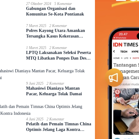
27 Oktober 2024
5 Komentar
Gabungan Organisasi dan
Komunitas Se-Kota Pontianak
7 Maret 2025
2 Komentar
Polres Kayong Utara Amankan
Tersangka Kasus Kekerasan
Seksual Anak
1 Maret 2025
2 Komentar
LPTQ Laksanakan Seleksi Peserta
MTQ Libatkan Ponpes Dan Desa
Se-Kecamatan Sungai Ambawang
9 Juni 2025
2 Komentar
Mahasiswi Dianiaya Mantan
Pacar, Keluarga Tolak Damai
4 Juni 2025
2 Komentar
Pelatih dan Pemain Timnas China
Optimis Jelang Laga Kontra
Indonesia