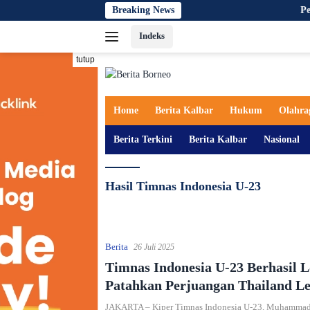
Langsung
Breaking News
Pembinaan Li
ke
Indeks
konten
tutup
Home
Berita Kalbar
Hukum
Olahra
Berita Terkini
Berita Kalbar
Nasional
Hasil Timnas Indonesia U-23
Berita
26 Juli 2025
Timnas Indonesia U-23 Berhasil L
Patahkan Perjuangan Thailand L
Penalti Dramatis
JAKARTA – Kiper Timnas Indonesia U-23, Muhammad