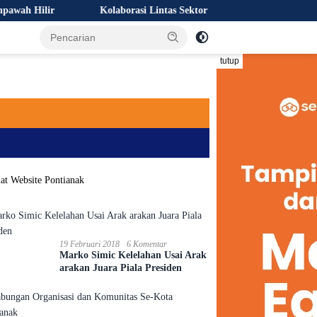
ir
Kolaborasi Lintas Sektor Perkuat Upaya Pencegahan Kebak
tutup
19 Februari 2018
6 Komentar
Marko Simic Kelelahan Usai Arak
arakan Juara Piala Presiden