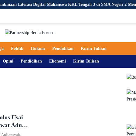
terasi Digital Mahasiswa KKL Tengah 3 di SMA Negeri 2 Mempawah Hil
ga
Politik
Hukum
Pendidikan
Kirim Tulisan
Opini
Pendidikan
Ekonomi
Kirim Tulisan
olos Usai
ewat Adu
 Ardiansyah,