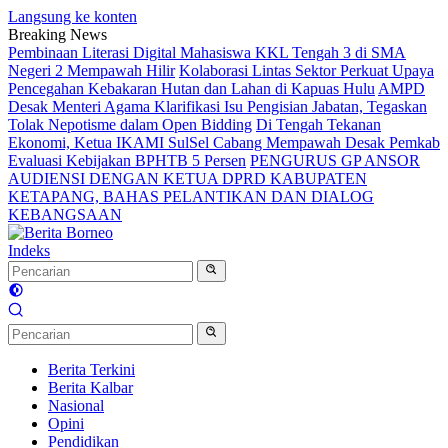
Langsung ke konten
Breaking News
Pembinaan Literasi Digital Mahasiswa KKL Tengah 3 di SMA
Negeri 2 Mempawah Hilir
Kolaborasi Lintas Sektor Perkuat Upaya
Pencegahan Kebakaran Hutan dan Lahan di Kapuas Hulu
AMPD
Desak Menteri Agama Klarifikasi Isu Pengisian Jabatan, Tegaskan
Tolak Nepotisme dalam Open Bidding
Di Tengah Tekanan
Ekonomi, Ketua IKAMI SulSel Cabang Mempawah Desak Pemkab
Evaluasi Kebijakan BPHTB 5 Persen
PENGURUS GP ANSOR
AUDIENSI DENGAN KETUA DPRD KABUPATEN
KETAPANG, BAHAS PELANTIKAN DAN DIALOG
KEBANGSAAN
Indeks
Berita Terkini
Berita Kalbar
Nasional
Opini
Pendidikan