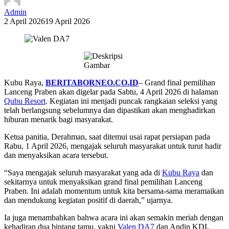
Admin
2 April 2026
19 April 2026
Kubu Raya,
BERITABORNEO.CO.ID
– Grand final pemilihan
Lanceng Praben akan digelar pada Sabtu, 4 April 2026 di halaman
Qubu Resort
. Kegiatan ini menjadi puncak rangkaian seleksi yang
telah berlangsung sebelumnya dan dipastikan akan menghadirkan
hiburan menarik bagi masyarakat.
Ketua panitia, Derahman, saat ditemui usai rapat persiapan pada
Rabu, 1 April 2026, mengajak seluruh masyarakat untuk turut hadir
dan menyaksikan acara tersebut.
“Saya mengajak seluruh masyarakat yang ada di
Kubu Raya
dan
sekitarnya untuk menyaksikan grand final pemilihan Lanceng
Praben. Ini adalah momentum untuk kita bersama-sama meramaikan
dan mendukung kegiatan positif di daerah,” ujarnya.
Ia juga menambahkan bahwa acara ini akan semakin meriah dengan
kehadiran dua bintang tamu, yakni
Valen DA7
dan Andin KDI,