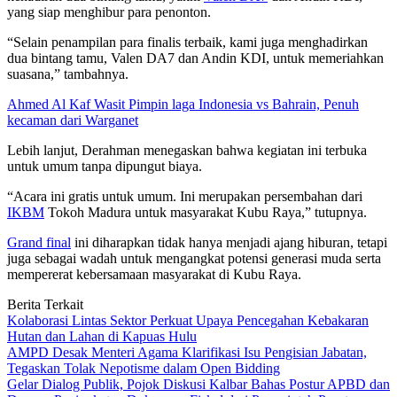
yang siap menghibur para penonton.
“Selain penampilan para finalis terbaik, kami juga menghadirkan
dua bintang tamu, Valen DA7 dan Andin KDI, untuk memeriahkan
suasana,” tambahnya.
Ahmed Al Kaf Wasit Pimpin laga Indonesia vs Bahrain, Penuh
kecaman dari Warganet
Lebih lanjut, Derahman menegaskan bahwa kegiatan ini terbuka
untuk umum tanpa dipungut biaya.
“Acara ini gratis untuk umum. Ini merupakan persembahan dari
IKBM
Tokoh Madura untuk masyarakat Kubu Raya,” tutupnya.
Grand final
ini diharapkan tidak hanya menjadi ajang hiburan, tetapi
juga sebagai wadah untuk mengangkat potensi generasi muda serta
mempererat kebersamaan masyarakat di Kubu Raya.
Berita Terkait
Kolaborasi Lintas Sektor Perkuat Upaya Pencegahan Kebakaran
Hutan dan Lahan di Kapuas Hulu
AMPD Desak Menteri Agama Klarifikasi Isu Pengisian Jabatan,
Tegaskan Tolak Nepotisme dalam Open Bidding
Gelar Dialog Publik, Pojok Diskusi Kalbar Bahas Postur APBD dan