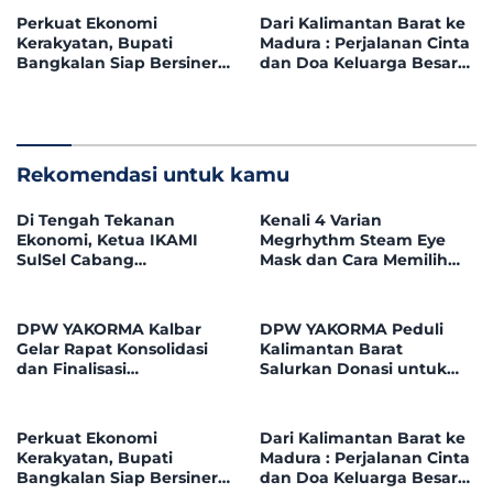
Soliditas Organisasi
Perkuat Ekonomi
Dari Kalimantan Barat ke
Kerakyatan, Bupati
Madura : Perjalanan Cinta
Bangkalan Siap Bersinergi
dan Doa Keluarga Besar
dengan YAKORMA
Bani Jaidin.
Kembangkan UMKM dan
Koperasi
Rekomendasi untuk kamu
Di Tengah Tekanan
Kenali 4 Varian
Ekonomi, Ketua IKAMI
Megrhythm Steam Eye
SulSel Cabang
Mask dan Cara Memilih
Mempawah Desak
yang Sesuai
Pemkab Evaluasi
Kebijakan BPHTB 5 Persen
DPW YAKORMA Kalbar
DPW YAKORMA Peduli
Gelar Rapat Konsolidasi
Kalimantan Barat
dan Finalisasi
Salurkan Donasi untuk
Kepengurusan Periode
Adek Hilmi, Penderita
2026–2031, Perkuat
Tumor Ganas
Soliditas Organisasi
Perkuat Ekonomi
Dari Kalimantan Barat ke
Kerakyatan, Bupati
Madura : Perjalanan Cinta
Bangkalan Siap Bersinergi
dan Doa Keluarga Besar