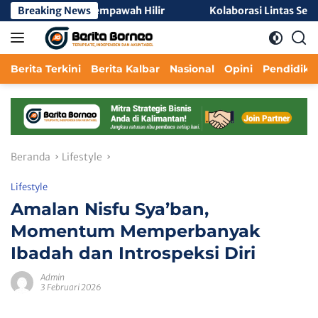
Langsung
A Negeri 2 Mempawah Hilir
Breaking News
Kolaborasi Lintas Sektor Pe
ke
konten
Berita Terkini
Berita Kalbar
Nasional
Opini
Pendidika
Beranda
Lifestyle
Lifestyle
Amalan Nisfu Sya’ban,
Momentum Memperbanyak
Ibadah dan Introspeksi Diri
Admin
3 Februari 2026