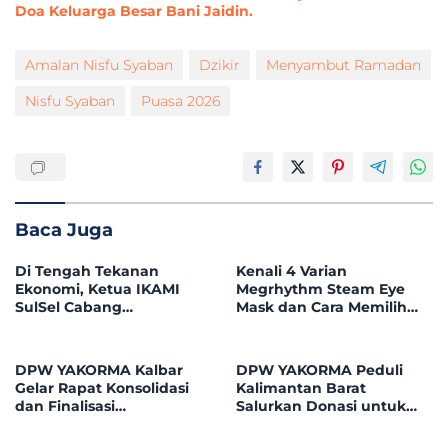
Doa Keluarga Besar Bani Jaidin.
Amalan Nisfu Syaban
Dzikir
Menyambut Ramadan
Nisfu Syaban
Puasa 2026
Baca Juga
Di Tengah Tekanan
Kenali 4 Varian
Ekonomi, Ketua IKAMI
Megrhythm Steam Eye
SulSel Cabang
Mask dan Cara Memilih
Mempawah Desak
yang Sesuai
Pemkab Evaluasi
Kebijakan BPHTB 5 Persen
DPW YAKORMA Kalbar
DPW YAKORMA Peduli
Gelar Rapat Konsolidasi
Kalimantan Barat
dan Finalisasi
Salurkan Donasi untuk
Kepengurusan Periode
Adek Hilmi, Penderita
2026–2031, Perkuat
Tumor Ganas