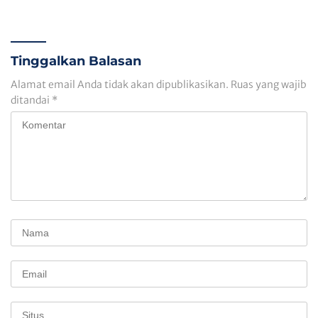
dengan YAKORMA
Bani Jaidin.
Kembangkan UMKM dan
Koperasi
Tinggalkan Balasan
Alamat email Anda tidak akan dipublikasikan.
Ruas yang wajib
ditandai
*