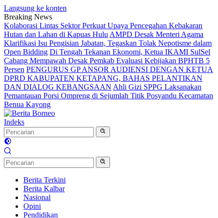
Langsung ke konten
Breaking News
Kolaborasi Lintas Sektor Perkuat Upaya Pencegahan Kebakaran
Hutan dan Lahan di Kapuas Hulu
AMPD Desak Menteri Agama
Klarifikasi Isu Pengisian Jabatan, Tegaskan Tolak Nepotisme dalam
Open Bidding
Di Tengah Tekanan Ekonomi, Ketua IKAMI SulSel
Cabang Mempawah Desak Pemkab Evaluasi Kebijakan BPHTB 5
Persen
PENGURUS GP ANSOR AUDIENSI DENGAN KETUA
DPRD KABUPATEN KETAPANG, BAHAS PELANTIKAN
DAN DIALOG KEBANGSAAN
Ahli Gizi SPPG Laksanakan
Pemantauan Porsi Ompreng di Sejumlah Titik Posyandu Kecamatan
Benua Kayong
Indeks
Berita Terkini
Berita Kalbar
Nasional
Opini
Pendidikan