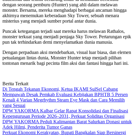
dengan seorang pemburu (Hunter) yang ahli dalam melawan
monster. Bersama, mereka menghadapi berbagai ancaman hingga
akhirnya menemukan keberadaan Sky Tower, sebuah menara
misterius yang menjadi sumber portal antar dunia.
Puncak ketegangan terjadi saat mereka harus melawan Rathalos,
monster terkuat yang menjadi penjaga Sky Tower. Pertarungan epik
pun tak terhindarkan demi menyelamatkan dunia manusia.
Dengan perpaduan aksi mendebarkan, visual luar biasa, dan elemen
petualangan lintas dunia, Monster Hunter tetap menjadi pilihan
tontonan menarik bagi pecinta film aksi dan fantasi hingga hari ini.
Berita Terkait
Di Tengah Tekanan Ekonomi, Ketua IKAMI SulSel Cabang
Mempawah Desak Pemkab Evaluasi Kebijakan BPHTB 5 Persen
Kenali 4 Varian Megrhythm Steam Eye Mask dan Cara Memilih
yang Sesuai
DPW YAKORMA Kalbar Gelar Rapat Konsolidasi dan Finalisasi
Kepengurusan Periode 2026–2031, Perkuat Soliditas Organisasi
DPW YAKORMA Peduli Kalimantan Barat Salurkan Donasi untuk
Adek Hilmi, Penderita Tumor Ganas
Perkuat Ekonomi Kerakyatan, Bupati Bangkalan Siap Bersinergi