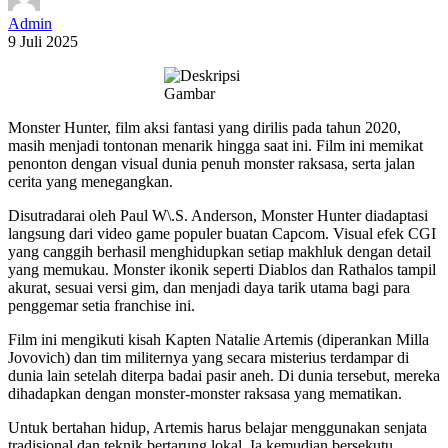
Admin
9 Juli 2025
Monster Hunter, film aksi fantasi yang dirilis pada tahun 2020,
masih menjadi tontonan menarik hingga saat ini. Film ini memikat
penonton dengan visual dunia penuh monster raksasa, serta jalan
cerita yang menegangkan.
Disutradarai oleh Paul W\.S. Anderson, Monster Hunter diadaptasi
langsung dari video game populer buatan Capcom. Visual efek CGI
yang canggih berhasil menghidupkan setiap makhluk dengan detail
yang memukau. Monster ikonik seperti Diablos dan Rathalos tampil
akurat, sesuai versi gim, dan menjadi daya tarik utama bagi para
penggemar setia franchise ini.
Film ini mengikuti kisah Kapten Natalie Artemis (diperankan Milla
Jovovich) dan tim militernya yang secara misterius terdampar di
dunia lain setelah diterpa badai pasir aneh. Di dunia tersebut, mereka
dihadapkan dengan monster-monster raksasa yang mematikan.
Untuk bertahan hidup, Artemis harus belajar menggunakan senjata
tradisional dan teknik bertarung lokal. Ia kemudian bersekutu