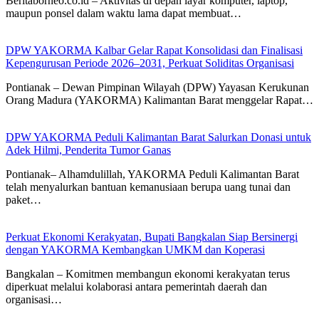
Beritaborneo.co.id – Aktivitas di depan layar komputer, laptop,
maupun ponsel dalam waktu lama dapat membuat…
DPW YAKORMA Kalbar Gelar Rapat Konsolidasi dan Finalisasi
Kepengurusan Periode 2026–2031, Perkuat Soliditas Organisasi
Pontianak – Dewan Pimpinan Wilayah (DPW) Yayasan Kerukunan
Orang Madura (YAKORMA) Kalimantan Barat menggelar Rapat…
DPW YAKORMA Peduli Kalimantan Barat Salurkan Donasi untuk
Adek Hilmi, Penderita Tumor Ganas
Pontianak– Alhamdulillah, YAKORMA Peduli Kalimantan Barat
telah menyalurkan bantuan kemanusiaan berupa uang tunai dan
paket…
Perkuat Ekonomi Kerakyatan, Bupati Bangkalan Siap Bersinergi
dengan YAKORMA Kembangkan UMKM dan Koperasi
‎Bangkalan – Komitmen membangun ekonomi kerakyatan terus
diperkuat melalui kolaborasi antara pemerintah daerah dan
organisasi…