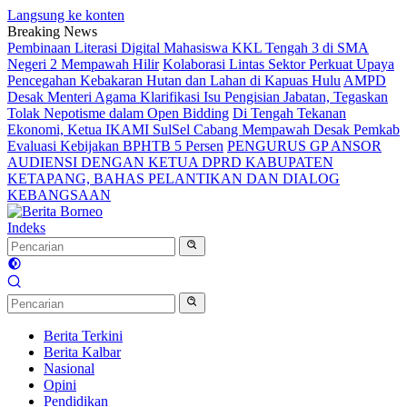
Langsung ke konten
Breaking News
Pembinaan Literasi Digital Mahasiswa KKL Tengah 3 di SMA
Negeri 2 Mempawah Hilir
Kolaborasi Lintas Sektor Perkuat Upaya
Pencegahan Kebakaran Hutan dan Lahan di Kapuas Hulu
AMPD
Desak Menteri Agama Klarifikasi Isu Pengisian Jabatan, Tegaskan
Tolak Nepotisme dalam Open Bidding
Di Tengah Tekanan
Ekonomi, Ketua IKAMI SulSel Cabang Mempawah Desak Pemkab
Evaluasi Kebijakan BPHTB 5 Persen
PENGURUS GP ANSOR
AUDIENSI DENGAN KETUA DPRD KABUPATEN
KETAPANG, BAHAS PELANTIKAN DAN DIALOG
KEBANGSAAN
Indeks
Berita Terkini
Berita Kalbar
Nasional
Opini
Pendidikan