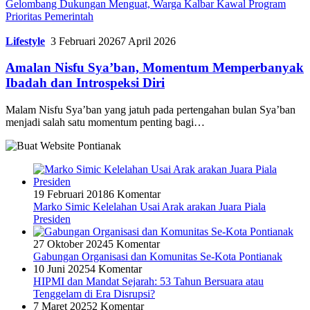
Gelombang Dukungan Menguat, Warga Kalbar Kawal Program
Prioritas Pemerintah
Lifestyle
3 Februari 2026
7 April 2026
Amalan Nisfu Sya’ban, Momentum Memperbanyak
Ibadah dan Introspeksi Diri
Malam Nisfu Sya’ban yang jatuh pada pertengahan bulan Sya’ban
menjadi salah satu momentum penting bagi…
19 Februari 2018
6 Komentar
Marko Simic Kelelahan Usai Arak arakan Juara Piala
Presiden
27 Oktober 2024
5 Komentar
Gabungan Organisasi dan Komunitas Se-Kota Pontianak
10 Juni 2025
4 Komentar
HIPMI dan Mandat Sejarah: 53 Tahun Bersuara atau
Tenggelam di Era Disrupsi?
7 Maret 2025
2 Komentar