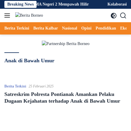
Langsung
KKL Tengah 3 di SMA Negeri 2 Mempawah Hilir
Breaking News
Kolaborasi Lin
ke
konten
Berita Terkini
Berita Kalbar
Nasional
Opini
Pendidikan
Ekon
Anak di Bawah Umur
Berita Terkini
25 Februari 2025
Satreskrim Polresta Pontianak Amankan Pelaku
Dugaan Kejahatan terhadap Anak di Bawah Umur