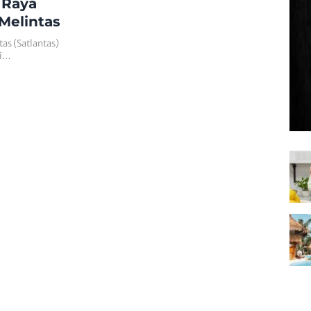
 Raya
 Melintas
tas (Satlantas)
di…