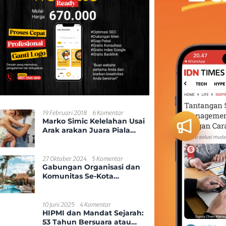
19 Februari 2018
6 Komentar
Marko Simic Kelelahan Usai
Arak arakan Juara Piala
Presiden
27 Oktober 2024
5 Komentar
Gabungan Organisasi dan
Komunitas Se-Kota
Pontianak
10 Juni 2025
4 Komentar
HIPMI dan Mandat Sejarah:
53 Tahun Bersuara atau