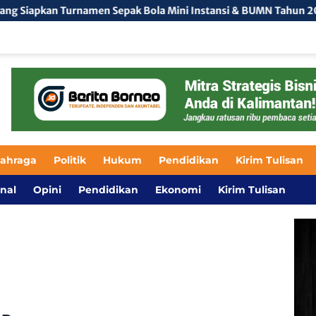
urnamen Sepak Bola Mini Instansi & BUMN Tahun 2026, 32 Tim Ba
lahraga
Politik
Hukum
Pendidikan
Kirim Tulisan
nal
Opini
Pendidikan
Ekonomi
Kirim Tulisan