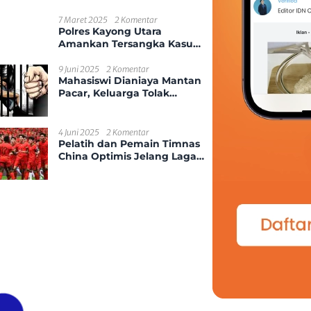
Tenggelam di Era Disrupsi?
7 Maret 2025
2 Komentar
Polres Kayong Utara
Amankan Tersangka Kasus
Kekerasan Seksual Anak
9 Juni 2025
2 Komentar
Mahasiswi Dianiaya Mantan
Pacar, Keluarga Tolak
Damai
4 Juni 2025
2 Komentar
Pelatih dan Pemain Timnas
China Optimis Jelang Laga
Kontra Indonesia