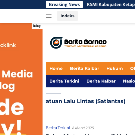
Langsung
Breaking News
KSMI Kabupaten Ketapang Siapkan T
ke
Indeks
konten
tutup
Home
Berita Kalbar
Hukum
O
Berita Terkini
Berita Kalbar
Nasio
atuan Lalu Lintas (Satlantas)
Berita Terkini
8 Maret 2025