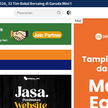
kal Bersaing di Garuda Mini Soccer
Pembinaan Literasi
tutup