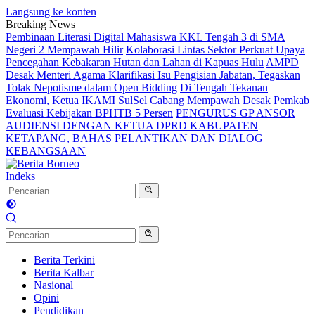
Langsung ke konten
Breaking News
Pembinaan Literasi Digital Mahasiswa KKL Tengah 3 di SMA
Negeri 2 Mempawah Hilir
Kolaborasi Lintas Sektor Perkuat Upaya
Pencegahan Kebakaran Hutan dan Lahan di Kapuas Hulu
AMPD
Desak Menteri Agama Klarifikasi Isu Pengisian Jabatan, Tegaskan
Tolak Nepotisme dalam Open Bidding
Di Tengah Tekanan
Ekonomi, Ketua IKAMI SulSel Cabang Mempawah Desak Pemkab
Evaluasi Kebijakan BPHTB 5 Persen
PENGURUS GP ANSOR
AUDIENSI DENGAN KETUA DPRD KABUPATEN
KETAPANG, BAHAS PELANTIKAN DAN DIALOG
KEBANGSAAN
Indeks
Berita Terkini
Berita Kalbar
Nasional
Opini
Pendidikan