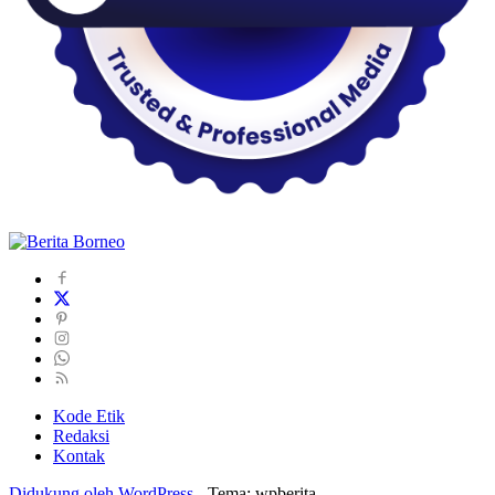
Kode Etik
Redaksi
Kontak
Didukung oleh WordPress
-
Tema: wpberita.