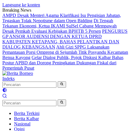
Langsung ke konten
Breaking News
AMPD Desak Menteri Agama Klarifikasi Isu Pengisian Jabatan,
Tegaskan Tolak Nepotisme dalam Open Bidding
Di Tengah
Tekanan Ekonomi, Ketua IKAMI SulSel Cabang Mempawah
Desak Pemkab Evaluasi Kebijakan BPHTB 5 Persen
PENGURUS
GP ANSOR AUDIENSI DENGAN KETUA DPRD
KABUPATEN KETAPANG, BAHAS PELANTIKAN DAN
DIALOG KEBANGSAAN
Ahli Gizi SPPG Laksanakan
Pemantauan Porsi Ompreng di Sejumlah Titik Posyandu Kecamatan
Benua Kayong
Gelar Dialog Publik, Pojok Diskusi Kalbar Bahas
Postur APBD dan Dorong Peningkatan Dukungan Fiskal dari
Pemerintah Pusat
Indeks
Berita Terkini
Berita Kalbar
Nasional
Opini