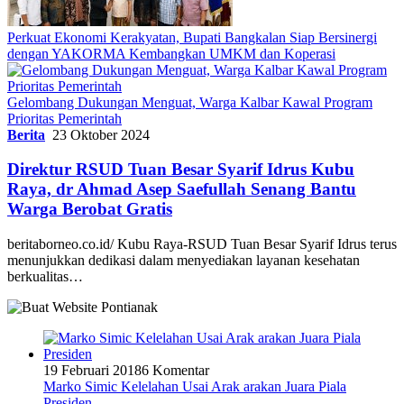
Perkuat Ekonomi Kerakyatan, Bupati Bangkalan Siap Bersinergi
dengan YAKORMA Kembangkan UMKM dan Koperasi
Gelombang Dukungan Menguat, Warga Kalbar Kawal Program
Prioritas Pemerintah
Berita
23 Oktober 2024
Direktur RSUD Tuan Besar Syarif Idrus Kubu
Raya, dr Ahmad Asep Saefullah Senang Bantu
Warga Berobat Gratis
beritaborneo.co.id/ Kubu Raya-RSUD Tuan Besar Syarif Idrus terus
menunjukkan dedikasi dalam menyediakan layanan kesehatan
berkualitas…
19 Februari 2018
6 Komentar
Marko Simic Kelelahan Usai Arak arakan Juara Piala
Presiden