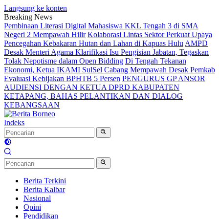
Langsung ke konten
Breaking News
Pembinaan Literasi Digital Mahasiswa KKL Tengah 3 di SMA
Negeri 2 Mempawah Hilir
Kolaborasi Lintas Sektor Perkuat Upaya
Pencegahan Kebakaran Hutan dan Lahan di Kapuas Hulu
AMPD
Desak Menteri Agama Klarifikasi Isu Pengisian Jabatan, Tegaskan
Tolak Nepotisme dalam Open Bidding
Di Tengah Tekanan
Ekonomi, Ketua IKAMI SulSel Cabang Mempawah Desak Pemkab
Evaluasi Kebijakan BPHTB 5 Persen
PENGURUS GP ANSOR
AUDIENSI DENGAN KETUA DPRD KABUPATEN
KETAPANG, BAHAS PELANTIKAN DAN DIALOG
KEBANGSAAN
Indeks
Berita Terkini
Berita Kalbar
Nasional
Opini
Pendidikan