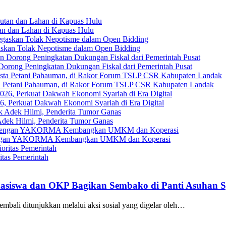
an dan Lahan di Kapuas Hulu
askan Tolak Nepotisme dalam Open Bidding
Dorong Peningkatan Dukungan Fiskal dari Pemerintah Pusat
ta Petani Pahauman, di Rakor Forum TSLP CSR Kabupaten Landak
, Perkuat Dakwah Ekonomi Syariah di Era Digital
ek Hilmi, Penderita Tumor Ganas
gi dengan YAKORMA Kembangkan UMKM dan Koperasi
tas Pemerintah
siswa dan OKP Bagikan Sembako di Panti Asuhan Sy
embali ditunjukkan melalui aksi sosial yang digelar oleh…