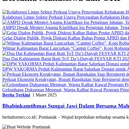
Kolaborasi Lintas Sektor Perkuat Upaya Pencegahan Kebakaran Hut
AMPD Desak Menteri Agama Klarifikasi Isu Pengisian Jabatan, Teg
Gelar Dialog Publik, Pojok Diskusi Kalbar Bahas Postur APBD dan 
Wilmar Kalimantan Barat Luncurkan “Cantigi Coffee”, Kopi Robus
Dua Dai Kalimantan Barat Ikuti ToT Da’i-Daiyah FESYAR KTI 2026
DPW YAKORMA Peduli Kalimantan Barat Salurkan Donasi untuk Ad
Perkuat Ekonomi Kerakyatan, Bupati Bangkalan Siap Bersiner
Gelombang Dukungan Menguat, Warga Kalbar Kawal Program Priori
Berita Terkini
1 Maret 2025
Bhabinkamtibmas Sungai Jawi Dalam Bersama Maha
beritaborneo.co.id/, Pontianak – Wujud kepedulian terhadap sesama k