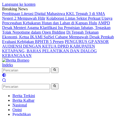
Langsung ke konten
Breaking News
Pembinaan Literasi Digital Mahasiswa KKL Tengah 3 di SMA
Negeri 2 Mempawah Hilir
Kolaborasi Lintas Sektor Perkuat Upaya
Pencegahan Kebakaran Hutan dan Lahan di Kapuas Hulu
AMPD
Desak Menteri Agama Klarifikasi Isu Pengisian Jabatan, Tegaskan
Tolak Nepotisme dalam Open Bidding
Di Tengah Tekanan
Ekonomi, Ketua IKAMI SulSel Cabang Mempawah Desak Pemkab
Evaluasi Kebijakan BPHTB 5 Persen
PENGURUS GP ANSOR
AUDIENSI DENGAN KETUA DPRD KABUPATEN
KETAPANG, BAHAS PELANTIKAN DAN DIALOG
KEBANGSAAN
Indeks
Berita Terkini
Berita Kalbar
Nasional
Opini
Pendidikan