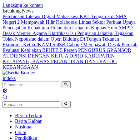
Langsung ke konten
Breaking News
Pembinaan Literasi Digital Mahasiswa KKL Tengah 3 di SMA
Negeri 2 Mempawah Hilir
Kolaborasi Lintas Sektor Perkuat Upaya
Pencegahan Kebakaran Hutan dan Lahan di Kapuas Hulu
AMPD
Desak Menteri Agama Klarifikasi Isu Pengisian Jabatan, Tegaskan
Tolak Nepotisme dalam Open Bidding
Di Tengah Tekanan
Ekonomi, Ketua IKAMI SulSel Cabang Mempawah Desak Pemkab
Evaluasi Kebijakan BPHTB 5 Persen
PENGURUS GP ANSOR
AUDIENSI DENGAN KETUA DPRD KABUPATEN
KETAPANG, BAHAS PELANTIKAN DAN DIALOG
KEBANGSAAN
Indeks
Berita Terkini
Berita Kalbar
Nasional
Opini
Pendidikan