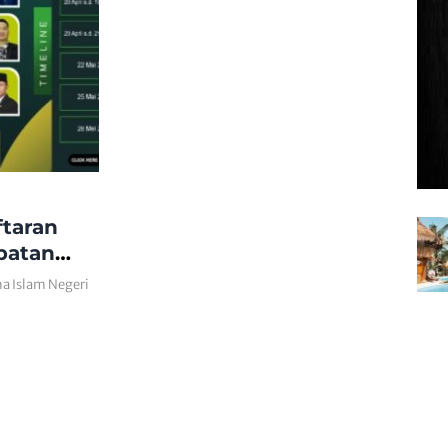
ftaran
batan
ma Islam Negeri