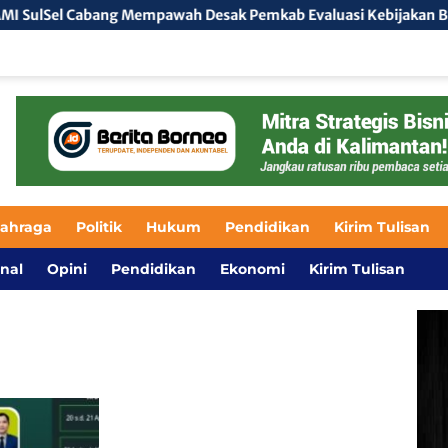
bang Mempawah Desak Pemkab Evaluasi Kebijakan BPHTB 5 Perse
lahraga
Politik
Hukum
Pendidikan
Kirim Tulisan
nal
Opini
Pendidikan
Ekonomi
Kirim Tulisan