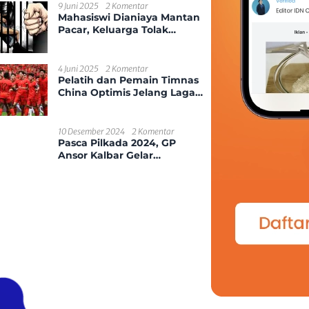
Kecamatan Sungai
9 Juni 2025
2 Komentar
Mahasiswi Dianiaya Mantan
Ambawang
Pacar, Keluarga Tolak
Damai
4 Juni 2025
2 Komentar
Pelatih dan Pemain Timnas
China Optimis Jelang Laga
Kontra Indonesia
10 Desember 2024
2 Komentar
Pasca Pilkada 2024, GP
Ansor Kalbar Gelar
Silaturahmi Kebangsaan