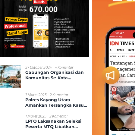
27 Oktober 2024
4 Komentar
Gabungan Organisasi dan
Komunitas Se-Kota
Pontianak
7 Maret 2025
2 Komentar
Polres Kayong Utara
Amankan Tersangka Kasus
Kekerasan Seksual Anak
1 Maret 2025
2 Komentar
LPTQ Laksanakan Seleksi
Peserta MTQ Libatkan
Ponpes Dan Desa Se-