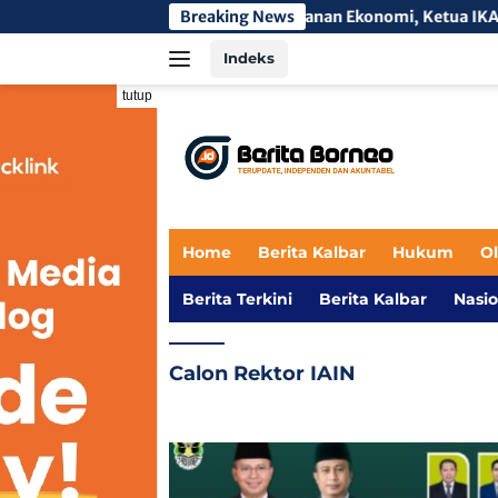
Langsung
Di Tengah Tekanan Ekonomi, Ketua IKAMI SulSel Ca
Breaking News
ke
Indeks
konten
tutup
Home
Berita Kalbar
Hukum
O
Berita Terkini
Berita Kalbar
Nasio
Calon Rektor IAIN