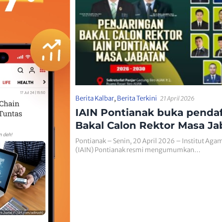
Berita Kalbar
,
Berita Terkini
21 April 2026
IAIN Pontianak buka penda
Bakal Calon Rektor Masa Ja
2026–2030
Pontianak – Senin, 20 April 2026 – Institut Aga
(IAIN) Pontianak resmi mengumumkan…