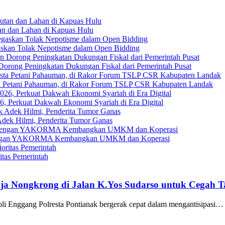
an dan Lahan di Kapuas Hulu
askan Tolak Nepotisme dalam Open Bidding
Dorong Peningkatan Dukungan Fiskal dari Pemerintah Pusat
ta Petani Pahauman, di Rakor Forum TSLP CSR Kabupaten Landak
, Perkuat Dakwah Ekonomi Syariah di Era Digital
ek Hilmi, Penderita Tumor Ganas
gi dengan YAKORMA Kembangkan UMKM dan Koperasi
tas Pemerintah
aja Nongkrong di Jalan K.Yos Sudarso untuk Cegah 
roli Enggang Polresta Pontianak bergerak cepat dalam mengantisipasi…