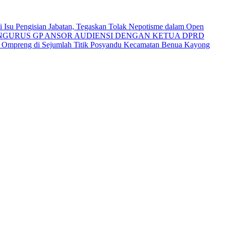
Isu Pengisian Jabatan, Tegaskan Tolak Nepotisme dalam Open
NGURUS GP ANSOR AUDIENSI DENGAN KETUA DPRD
i Ompreng di Sejumlah Titik Posyandu Kecamatan Benua Kayong