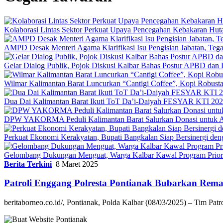
Kolaborasi Lintas Sektor Perkuat Upaya Pencegahan Kebakaran Hut
AMPD Desak Menteri Agama Klarifikasi Isu Pengisian Jabatan, Teg
Gelar Dialog Publik, Pojok Diskusi Kalbar Bahas Postur APBD dan 
Wilmar Kalimantan Barat Luncurkan “Cantigi Coffee”, Kopi Robus
Dua Dai Kalimantan Barat Ikuti ToT Da’i-Daiyah FESYAR KTI 2026
DPW YAKORMA Peduli Kalimantan Barat Salurkan Donasi untuk Ad
Perkuat Ekonomi Kerakyatan, Bupati Bangkalan Siap Bersiner
Gelombang Dukungan Menguat, Warga Kalbar Kawal Program Priori
Berita Terkini
8 Maret 2025
Patroli Enggang Polresta Pontianak Bubarkan Rem
beritaborneo.co.id/, Pontianak, Polda Kalbar (08/03/2025) – Tim Pat