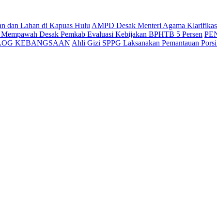
an dan Lahan di Kapuas Hulu
AMPD Desak Menteri Agama Klarifikasi 
g Mempawah Desak Pemkab Evaluasi Kebijakan BPHTB 5 Persen
PE
ALOG KEBANGSAAN
Ahli Gizi SPPG Laksanakan Pemantauan Pors