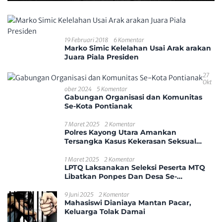
19 Februari 2018
6 Komentar
Marko Simic Kelelahan Usai Arak arakan
Juara Piala Presiden
27
Okt
Ober 2024
5 Komentar
Gabungan Organisasi dan Komunitas
Se-Kota Pontianak
7 Maret 2025
2 Komentar
Polres Kayong Utara Amankan
Tersangka Kasus Kekerasan Seksual
Anak
1 Maret 2025
2 Komentar
LPTQ Laksanakan Seleksi Peserta MTQ
Libatkan Ponpes Dan Desa Se-
Kecamatan Sungai Ambawang
9 Juni 2025
2 Komentar
Mahasiswi Dianiaya Mantan Pacar,
Keluarga Tolak Damai