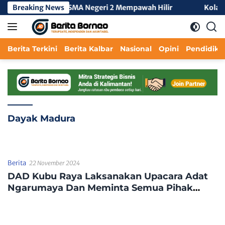
Langsung
a KKL Tengah 3 di SMA Negeri 2 Mempawah Hilir
Breaking News
Kolabora
ke
konten
Berita Terkini
Berita Kalbar
Nasional
Opini
Pendidika
Dayak Madura
Berita
22 November 2024
DAD Kubu Raya Laksanakan Upacara Adat
Ngarumaya Dan Meminta Semua Pihak
Mematuhi Dan Mentaati Adat Yang Berlaku