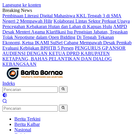
Langsung ke konten
Breaking News
Pembinaan Literasi Digital Mahasiswa KKL Tengah 3 di SMA
Negeri 2 Mempawah Hilir
Kolaborasi Lintas Sektor Perkuat Upaya
Pencegahan Kebakaran Hutan dan Lahan di Kapuas Hulu
AMPD
Desak Menteri Agama Klarifikasi Isu Pengisian Jabatan, Tegaskan
Tolak Nepotisme dalam Open Bidding
Di Tengah Tekanan
Ekonomi, Ketua IKAMI SulSel Cabang Mempawah Desak Pemkab
Evaluasi Kebijakan BPHTB 5 Persen
PENGURUS GP ANSOR
AUDIENSI DENGAN KETUA DPRD KABUPATEN
KETAPANG, BAHAS PELANTIKAN DAN DIALOG
KEBANGSAAN
Indeks
Berita Terkini
Berita Kalbar
Nasional