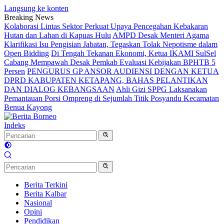
Langsung ke konten
Breaking News
Kolaborasi Lintas Sektor Perkuat Upaya Pencegahan Kebakaran
Hutan dan Lahan di Kapuas Hulu
AMPD Desak Menteri Agama
Klarifikasi Isu Pengisian Jabatan, Tegaskan Tolak Nepotisme dalam
Open Bidding
Di Tengah Tekanan Ekonomi, Ketua IKAMI SulSel
Cabang Mempawah Desak Pemkab Evaluasi Kebijakan BPHTB 5
Persen
PENGURUS GP ANSOR AUDIENSI DENGAN KETUA
DPRD KABUPATEN KETAPANG, BAHAS PELANTIKAN
DAN DIALOG KEBANGSAAN
Ahli Gizi SPPG Laksanakan
Pemantauan Porsi Ompreng di Sejumlah Titik Posyandu Kecamatan
Benua Kayong
Indeks
Berita Terkini
Berita Kalbar
Nasional
Opini
Pendidikan