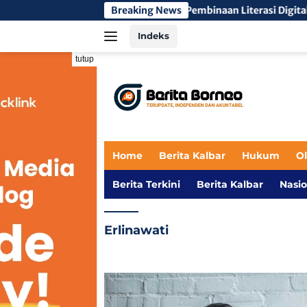
Langsung
Breaking News
Pembinaan Literasi Digital Mahasiswa
ke
Indeks
konten
tutup
Home
Berita Kalbar
Hukum
O
Berita Terkini
Berita Kalbar
Nasio
Erlinawati