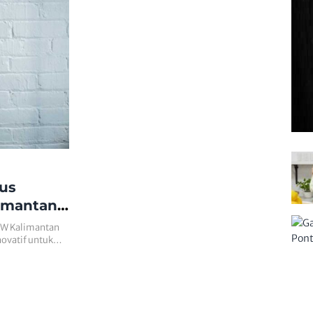
rus
imantan
OW Kalimantan
novatif untuk…