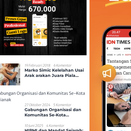
19 Februari 2018
6 Komentar
Marko Simic Kelelahan Usai
Arak arakan Juara Piala
Presiden
27 Oktober 2024
5 Komentar
Gabungan Organisasi dan
Komunitas Se-Kota
Pontianak
10 Juni 2025
4 Komentar
HIPMI dan Mandat Sejarah: