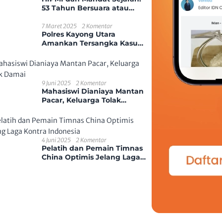
53 Tahun Bersuara atau
Tenggelam di Era Disrupsi?
7 Maret 2025
2 Komentar
Polres Kayong Utara
Amankan Tersangka Kasus
Kekerasan Seksual Anak
9 Juni 2025
2 Komentar
Mahasiswi Dianiaya Mantan
Pacar, Keluarga Tolak
Damai
4 Juni 2025
2 Komentar
Pelatih dan Pemain Timnas
China Optimis Jelang Laga
Kontra Indonesia