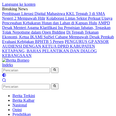
Langsung ke konten
Breaking News
Pembinaan Literasi Digital Mahasiswa KKL Tengah 3 di SMA
Negeri 2 Mempawah Hilir
Kolaborasi Lintas Sektor Perkuat Upaya
Pencegahan Kebakaran Hutan dan Lahan di Kapuas Hulu
AMPD
Desak Menteri Agama Klarifikasi Isu Pengisian Jabatan, Tegaskan
Tolak Nepotisme dalam Open Bidding
Di Tengah Tekanan
Ekonomi, Ketua IKAMI SulSel Cabang Mempawah Desak Pemkab
Evaluasi Kebijakan BPHTB 5 Persen
PENGURUS GP ANSOR
AUDIENSI DENGAN KETUA DPRD KABUPATEN
KETAPANG, BAHAS PELANTIKAN DAN DIALOG
KEBANGSAAN
Indeks
Berita Terkini
Berita Kalbar
Nasional
Opini
Pendidikan