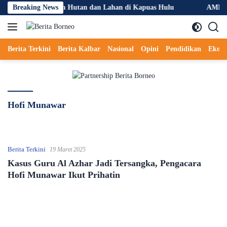
Langsung
ncegahan Kebakaran Hutan dan Lahan di Kapuas Hulu
Breaking News
AMPD Des
ke
konten
Berita Terkini
Berita Kalbar
Nasional
Opini
Pendidikan
Ekon
Hofi Munawar
Berita Terkini
19 Maret 2025
Kasus Guru Al Azhar Jadi Tersangka, Pengacara
Hofi Munawar Ikut Prihatin