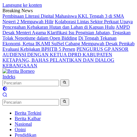
Langsung ke konten
Breaking News
Pembinaan Literasi Digital Mahasiswa KKL Tengah 3 di SMA
Negeri 2 Mempawah Hilir
Kolaborasi Lintas Sektor Perkuat Upaya
Pencegahan Kebakaran Hutan dan Lahan di Kapuas Hulu
AMPD
Desak Menteri Agama Klarifikasi Isu Pengisian Jabatan, Tegaskan
Tolak Nepotisme dalam Open Bidding
Di Tengah Tekanan
Ekonomi, Ketua IKAMI SulSel Cabang Mempawah Desak Pemkab
Evaluasi Kebijakan BPHTB 5 Persen
PENGURUS GP ANSOR
AUDIENSI DENGAN KETUA DPRD KABUPATEN
KETAPANG, BAHAS PELANTIKAN DAN DIALOG
KEBANGSAAN
Indeks
Berita Terkini
Berita Kalbar
Nasional
Opini
Pendidikan