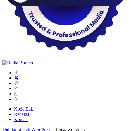
Kode Etik
Redaksi
Kontak
Didukung oleh WordPress
-
Tema: wpberita.