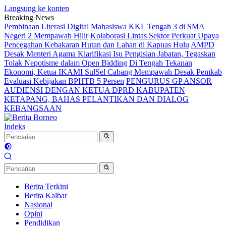
Langsung ke konten
Breaking News
Pembinaan Literasi Digital Mahasiswa KKL Tengah 3 di SMA
Negeri 2 Mempawah Hilir
Kolaborasi Lintas Sektor Perkuat Upaya
Pencegahan Kebakaran Hutan dan Lahan di Kapuas Hulu
AMPD
Desak Menteri Agama Klarifikasi Isu Pengisian Jabatan, Tegaskan
Tolak Nepotisme dalam Open Bidding
Di Tengah Tekanan
Ekonomi, Ketua IKAMI SulSel Cabang Mempawah Desak Pemkab
Evaluasi Kebijakan BPHTB 5 Persen
PENGURUS GP ANSOR
AUDIENSI DENGAN KETUA DPRD KABUPATEN
KETAPANG, BAHAS PELANTIKAN DAN DIALOG
KEBANGSAAN
Indeks
Berita Terkini
Berita Kalbar
Nasional
Opini
Pendidikan