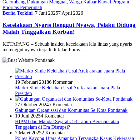
Gelombang Dukungan Menguat, Warga Kalbar Kawal Program
Prioritas Pemerintah
Berita Terkini
7 Juni 2025
7 April 2026
Kecelakaan Nyaris Renggut Nyawa, Pelaku Diduga
Malah Tinggalkan Korban!
KETAPANG – Sebuah insiden kecelakaan lalu lintas yang nyaris
merenggut nyawa terjadi di Jalan Poros…
19 Februari 2018
6 Komentar
Marko Simic Kelelahan Usai Arak arakan Juara Piala
Presiden
27 Oktober 2024
5 Komentar
Gabungan Organisasi dan Komunitas Se-Kota Pontianak
10 Juni 2025
4 Komentar
HIPMI dan Mandat Sejarah: 53 Tahun Bersuara atau
Tenggelam di Era Disrupsi?
7 Maret 2025
2 Komentar
Polres Kayong Utara Amankan Tersangka Kasus Kekerasan