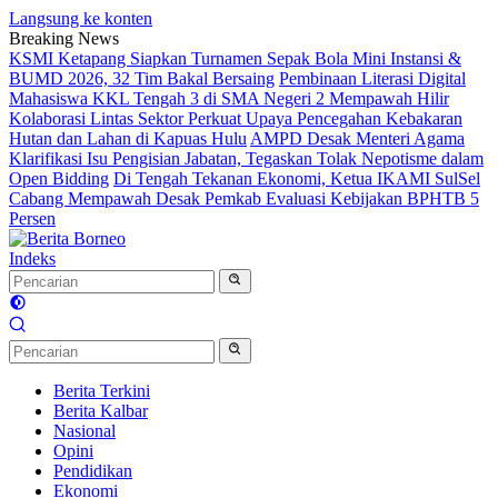
Langsung ke konten
Breaking News
KSMI Ketapang Siapkan Turnamen Sepak Bola Mini Instansi &
BUMD 2026, 32 Tim Bakal Bersaing
Pembinaan Literasi Digital
Mahasiswa KKL Tengah 3 di SMA Negeri 2 Mempawah Hilir
Kolaborasi Lintas Sektor Perkuat Upaya Pencegahan Kebakaran
Hutan dan Lahan di Kapuas Hulu
AMPD Desak Menteri Agama
Klarifikasi Isu Pengisian Jabatan, Tegaskan Tolak Nepotisme dalam
Open Bidding
Di Tengah Tekanan Ekonomi, Ketua IKAMI SulSel
Cabang Mempawah Desak Pemkab Evaluasi Kebijakan BPHTB 5
Persen
Indeks
Berita Terkini
Berita Kalbar
Nasional
Opini
Pendidikan
Ekonomi