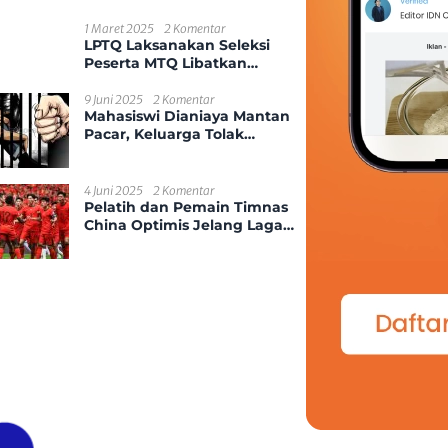
Kekerasan Seksual Anak
1 Maret 2025
2 Komentar
LPTQ Laksanakan Seleksi
Peserta MTQ Libatkan
Ponpes Dan Desa Se-
Kecamatan Sungai
9 Juni 2025
2 Komentar
Mahasiswi Dianiaya Mantan
Ambawang
Pacar, Keluarga Tolak
Damai
4 Juni 2025
2 Komentar
Pelatih dan Pemain Timnas
China Optimis Jelang Laga
Kontra Indonesia