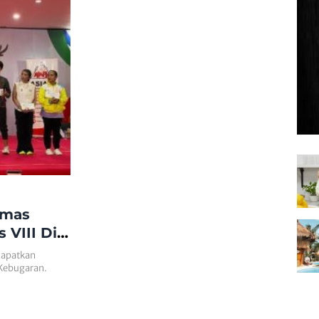
Emas
 VIII Di
dapatkan
Kebugaran.