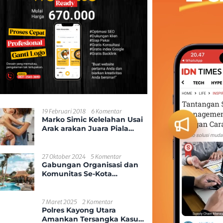
19 Februari 2018
6 Komentar
Marko Simic Kelelahan Usai
Arak arakan Juara Piala
Presiden
27 Oktober 2024
5 Komentar
Gabungan Organisasi dan
Komunitas Se-Kota
Pontianak
7 Maret 2025
2 Komentar
Polres Kayong Utara
Amankan Tersangka Kasus