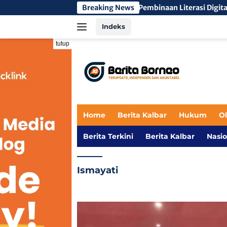
Langsung
Breaking News
Pembinaan Literasi Digital Mahasiswa 
ke
Indeks
konten
tutup
Home
Berita Kalbar
Hukum
O
Berita Terkini
Berita Kalbar
Nasio
Ismayati