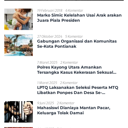
19 Februari 2018
6 Komentar
Marko Simic Kelelahan Usai Arak arakan
Juara Piala Presiden
27 Oktober 2024
5 Komentar
Gabungan Organisasi dan Komunitas
Se-Kota Pontianak
7 Maret 2025
2 Komentar
Polres Kayong Utara Amankan
Tersangka Kasus Kekerasan Seksual
Anak
1 Maret 2025
2 Komentar
LPTQ Laksanakan Seleksi Peserta MTQ
Libatkan Ponpes Dan Desa Se-
Kecamatan Sungai Ambawang
9 Juni 2025
2 Komentar
Mahasiswi Dianiaya Mantan Pacar,
Keluarga Tolak Damai