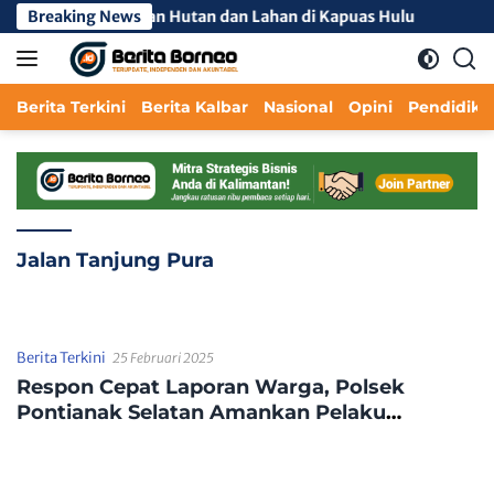
Langsung
ncegahan Kebakaran Hutan dan Lahan di Kapuas Hulu
Breaking News
AMPD
ke
konten
Berita Terkini
Berita Kalbar
Nasional
Opini
Pendidika
Jalan Tanjung Pura
Berita Terkini
25 Februari 2025
Respon Cepat Laporan Warga, Polsek
Pontianak Selatan Amankan Pelaku
Pencurian Helm di Jalan Tanjung Pura