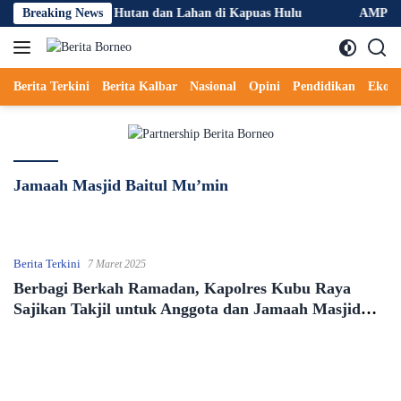
Langsung
cegahan Kebakaran Hutan dan Lahan di Kapuas Hulu
Breaking News
AMPD Desa
ke
konten
Berita Terkini
Berita Kalbar
Nasional
Opini
Pendidikan
Ekon
Jamaah Masjid Baitul Mu’min
Berita Terkini
7 Maret 2025
Berbagi Berkah Ramadan, Kapolres Kubu Raya
Sajikan Takjil untuk Anggota dan Jamaah Masjid
Baitul Mu’min