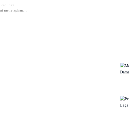
Himpunan
smi menetapkan…