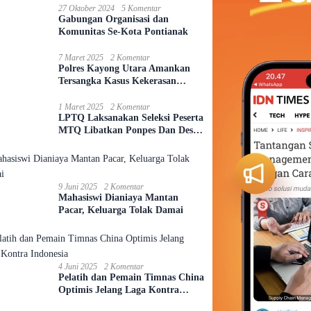
27 Oktober 2024
5 Komentar
Gabungan Organisasi dan
Komunitas Se-Kota Pontianak
7 Maret 2025
2 Komentar
Polres Kayong Utara Amankan
Tersangka Kasus Kekerasan
Seksual Anak
1 Maret 2025
2 Komentar
LPTQ Laksanakan Seleksi Peserta
MTQ Libatkan Ponpes Dan Desa
Se-Kecamatan Sungai Ambawang
9 Juni 2025
2 Komentar
Mahasiswi Dianiaya Mantan
Pacar, Keluarga Tolak Damai
4 Juni 2025
2 Komentar
Pelatih dan Pemain Timnas China
Optimis Jelang Laga Kontra
Indonesia