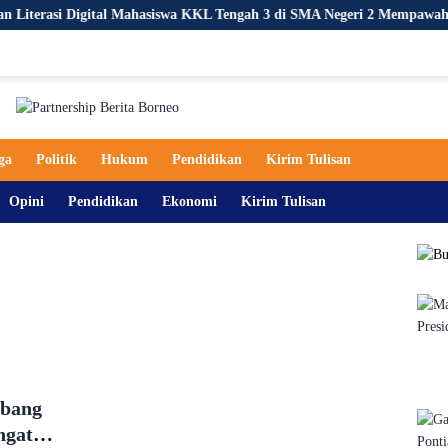
Digital Mahasiswa KKL Tengah 3 di SMA Negeri 2 Mempawah Hilir
ga
Politik
Hukum
Pendidikan
Kirim Tulisan
Opini
Pendidikan
Ekonomi
Kirim Tulisan
bang
ngat