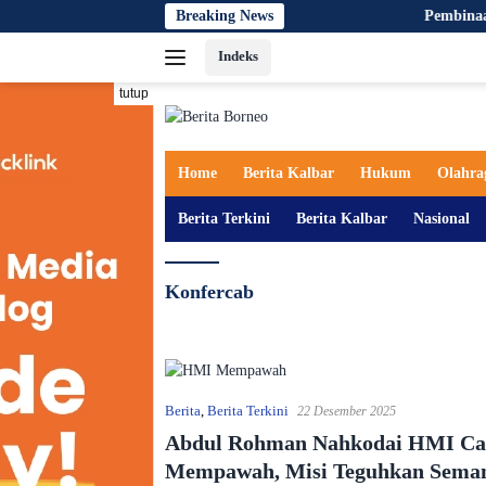
Langsung
Breaking News
Pembinaan Literasi 
ke
Indeks
konten
tutup
Home
Berita Kalbar
Hukum
Olahra
Berita Terkini
Berita Kalbar
Nasional
Konfercab
Berita
,
Berita Terkini
22 Desember 2025
Abdul Rohman Nahkodai HMI Ca
Mempawah, Misi Teguhkan Sema