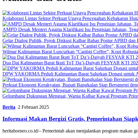
Kolaborasi Lintas Sektor Perkuat Upaya Pencegahan Kebakaran Hut
AMPD Desak Menteri Agama Klarifikasi Isu Pengisian Jabatan, Teg
Gelar Dialog Publik, Pojok Diskusi Kalbar Bahas Postur APBD dan 
Wilmar Kalimantan Barat Luncurkan “Cantigi Coffee”, Kopi Robus
Dua Dai Kalimantan Barat Ikuti ToT Da’i-Daiyah FESYAR KTI 2026
DPW YAKORMA Peduli Kalimantan Barat Salurkan Donasi untuk Ad
Perkuat Ekonomi Kerakyatan, Bupati Bangkalan Siap Bersiner
Gelombang Dukungan Menguat, Warga Kalbar Kawal Program Priori
Berita
2 Februari 2025
Informasi Makan Bergizi Gratis, Pemerintahan Siap
beritaborneo.co.id/– Pemerintah akan menjalankan program makan g