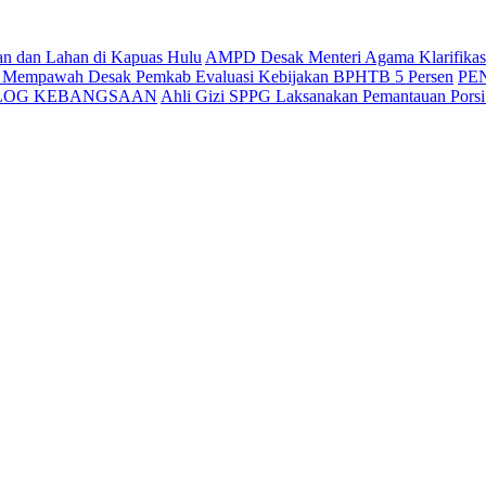
an dan Lahan di Kapuas Hulu
AMPD Desak Menteri Agama Klarifikasi 
g Mempawah Desak Pemkab Evaluasi Kebijakan BPHTB 5 Persen
PE
ALOG KEBANGSAAN
Ahli Gizi SPPG Laksanakan Pemantauan Pors