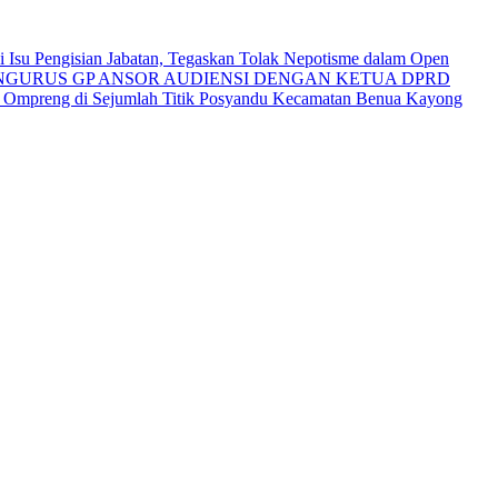
Isu Pengisian Jabatan, Tegaskan Tolak Nepotisme dalam Open
NGURUS GP ANSOR AUDIENSI DENGAN KETUA DPRD
i Ompreng di Sejumlah Titik Posyandu Kecamatan Benua Kayong