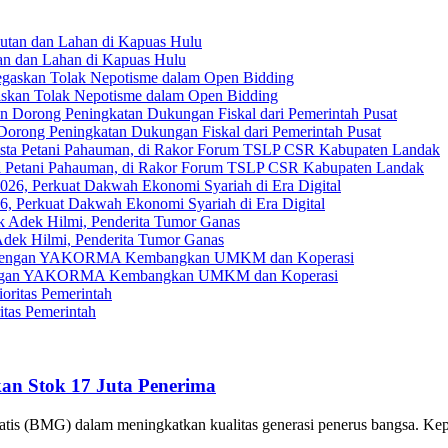
an dan Lahan di Kapuas Hulu
askan Tolak Nepotisme dalam Open Bidding
Dorong Peningkatan Dukungan Fiskal dari Pemerintah Pusat
ta Petani Pahauman, di Rakor Forum TSLP CSR Kabupaten Landak
, Perkuat Dakwah Ekonomi Syariah di Era Digital
ek Hilmi, Penderita Tumor Ganas
gi dengan YAKORMA Kembangkan UMKM dan Koperasi
tas Pemerintah
kan Stok 17 Juta Penerima
ratis (BMG) dalam meningkatkan kualitas generasi penerus bangsa. K