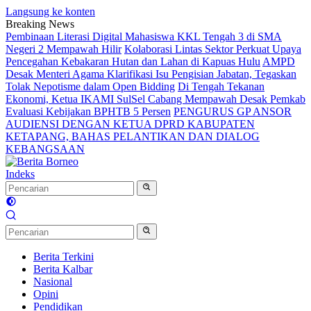
Langsung ke konten
Breaking News
Pembinaan Literasi Digital Mahasiswa KKL Tengah 3 di SMA
Negeri 2 Mempawah Hilir
Kolaborasi Lintas Sektor Perkuat Upaya
Pencegahan Kebakaran Hutan dan Lahan di Kapuas Hulu
AMPD
Desak Menteri Agama Klarifikasi Isu Pengisian Jabatan, Tegaskan
Tolak Nepotisme dalam Open Bidding
Di Tengah Tekanan
Ekonomi, Ketua IKAMI SulSel Cabang Mempawah Desak Pemkab
Evaluasi Kebijakan BPHTB 5 Persen
PENGURUS GP ANSOR
AUDIENSI DENGAN KETUA DPRD KABUPATEN
KETAPANG, BAHAS PELANTIKAN DAN DIALOG
KEBANGSAAN
Indeks
Berita Terkini
Berita Kalbar
Nasional
Opini
Pendidikan