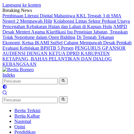
Langsung ke konten
Breaking News
Pembinaan Literasi Digital Mahasiswa KKL Tengah 3 di SMA
Negeri 2 Mempawah Hilir
Kolaborasi Lintas Sektor Perkuat Upaya
Pencegahan Kebakaran Hutan dan Lahan di Kapuas Hulu
AMPD
Desak Menteri Agama Klarifikasi Isu Pengisian Jabatan, Tegaskan
Tolak Nepotisme dalam Open Bidding
Di Tengah Tekanan
Ekonomi, Ketua IKAMI SulSel Cabang Mempawah Desak Pemkab
Evaluasi Kebijakan BPHTB 5 Persen
PENGURUS GP ANSOR
AUDIENSI DENGAN KETUA DPRD KABUPATEN
KETAPANG, BAHAS PELANTIKAN DAN DIALOG
KEBANGSAAN
Indeks
Berita Terkini
Berita Kalbar
Nasional
Opini
Pendidikan