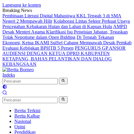
Langsung ke konten
Breaking News
Pembinaan Literasi Digital Mahasiswa KKL Tengah 3 di SMA
Negeri 2 Mempawah Hilir
Kolaborasi Lintas Sektor Perkuat Upaya
Pencegahan Kebakaran Hutan dan Lahan di Kapuas Hulu
AMPD
Desak Menteri Agama Klarifikasi Isu Pengisian Jabatan, Tegaskan
Tolak Nepotisme dalam Open Bidding
Di Tengah Tekanan
Ekonomi, Ketua IKAMI SulSel Cabang Mempawah Desak Pemkab
Evaluasi Kebijakan BPHTB 5 Persen
PENGURUS GP ANSOR
AUDIENSI DENGAN KETUA DPRD KABUPATEN
KETAPANG, BAHAS PELANTIKAN DAN DIALOG
KEBANGSAAN
Indeks
Berita Terkini
Berita Kalbar
Nasional
Opini
Pendidikan