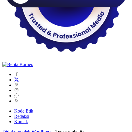
Kode Etik
Redaksi
Kontak
Didukung oleh WordPress
-
Tema: wpberita.