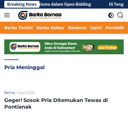
Langsung
egaskan Tolak Nepotisme dalam Open Bidding
Breaking News
Di Tengah T
ke
konten
Berita Terkini
Berita Kalbar
Nasional
Opini
Pendidika
Pria Meninggal
Berita
9 April 2025
Geger! Sosok Pria Ditemukan Tewas di
Pontianak