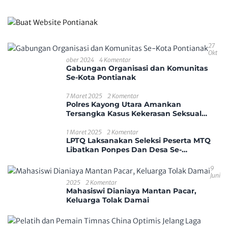
27
Okt
Ober 2024
4 Komentar
Gabungan Organisasi dan Komunitas
Se-Kota Pontianak
7 Maret 2025
2 Komentar
Polres Kayong Utara Amankan
Tersangka Kasus Kekerasan Seksual
Anak
1 Maret 2025
2 Komentar
LPTQ Laksanakan Seleksi Peserta MTQ
Libatkan Ponpes Dan Desa Se-
Kecamatan Sungai Ambawang
9
Juni
2025
2 Komentar
Mahasiswi Dianiaya Mantan Pacar,
Keluarga Tolak Damai