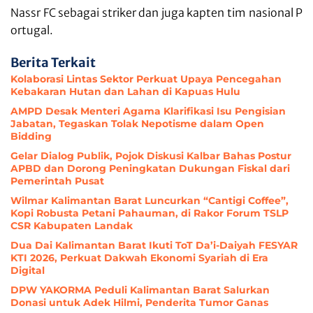
Nassr
FC
sebagai
striker
dan
juga
kapten
tim
nasional
P
ortugal.
Berita Terkait
Kolaborasi Lintas Sektor Perkuat Upaya Pencegahan
Kebakaran Hutan dan Lahan di Kapuas Hulu
AMPD Desak Menteri Agama Klarifikasi Isu Pengisian
Jabatan, Tegaskan Tolak Nepotisme dalam Open
Bidding
Gelar Dialog Publik, Pojok Diskusi Kalbar Bahas Postur
APBD dan Dorong Peningkatan Dukungan Fiskal dari
Pemerintah Pusat
Wilmar Kalimantan Barat Luncurkan “Cantigi Coffee”,
Kopi Robusta Petani Pahauman, di Rakor Forum TSLP
CSR Kabupaten Landak
Dua Dai Kalimantan Barat Ikuti ToT Da’i-Daiyah FESYAR
KTI 2026, Perkuat Dakwah Ekonomi Syariah di Era
Digital
DPW YAKORMA Peduli Kalimantan Barat Salurkan
Donasi untuk Adek Hilmi, Penderita Tumor Ganas