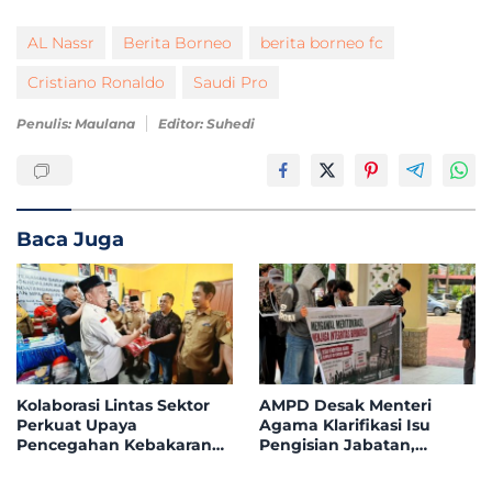
AL Nassr
Berita Borneo
berita borneo fc
Cristiano Ronaldo
Saudi Pro
Penulis: Maulana
Editor: Suhedi
Baca Juga
Kolaborasi Lintas Sektor
AMPD Desak Menteri
Perkuat Upaya
Agama Klarifikasi Isu
Pencegahan Kebakaran
Pengisian Jabatan,
Hutan dan Lahan di
Tegaskan Tolak
Kapuas Hulu
Nepotisme dalam Open