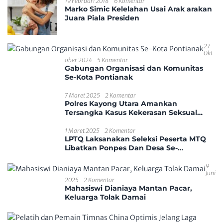
19 Februari 2018
6 Komentar
Marko Simic Kelelahan Usai Arak arakan
Juara Piala Presiden
27
Okt
Ober 2024
5 Komentar
Gabungan Organisasi dan Komunitas
Se-Kota Pontianak
7 Maret 2025
2 Komentar
Polres Kayong Utara Amankan
Tersangka Kasus Kekerasan Seksual
Anak
1 Maret 2025
2 Komentar
LPTQ Laksanakan Seleksi Peserta MTQ
Libatkan Ponpes Dan Desa Se-
Kecamatan Sungai Ambawang
9
Juni
2025
2 Komentar
Mahasiswi Dianiaya Mantan Pacar,
Keluarga Tolak Damai