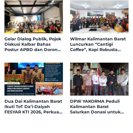
Bidding
Gelar Dialog Publik, Pojok
Wilmar Kalimantan Barat
Diskusi Kalbar Bahas
Luncurkan “Cantigi
Postur APBD dan Dorong
Coffee”, Kopi Robusta
Peningkatan Dukungan
Petani Pahauman, di
Fiskal dari Pemerintah
Rakor Forum TSLP CSR
Pusat
Kabupaten Landak
Dua Dai Kalimantan Barat
DPW YAKORMA Peduli
Ikuti ToT Da’i-Daiyah
Kalimantan Barat
FESYAR KTI 2026, Perkuat
Salurkan Donasi untuk
Dakwah Ekonomi Syariah
Adek Hilmi, Penderita
di Era Digital
Tumor Ganas