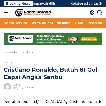
Langsung
A Negeri 2 Mempawah Hilir
Breaking News
Kolaborasi Lintas Sektor Per
ke
konten
Berita Terkini
Berita Kalbar
Nasional
Opini
Pendidika
Beranda
Berita
Berita
Cristiano Ronaldo, Butuh 81 Gol
Capai Angka Seribu
Admin
22 Januari 2025
beritaborneo.co.id/ – OLAGRAGA,
Cristiano Ronaldo