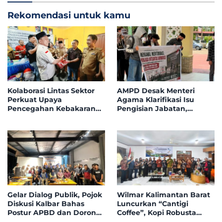
Rekomendasi untuk kamu
Kolaborasi Lintas Sektor
AMPD Desak Menteri
Perkuat Upaya
Agama Klarifikasi Isu
Pencegahan Kebakaran
Pengisian Jabatan,
Hutan dan Lahan di
Tegaskan Tolak
Kapuas Hulu
Nepotisme dalam Open
Bidding
Gelar Dialog Publik, Pojok
Wilmar Kalimantan Barat
Diskusi Kalbar Bahas
Luncurkan “Cantigi
Postur APBD dan Dorong
Coffee”, Kopi Robusta
Peningkatan Dukungan
Petani Pahauman, di