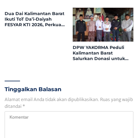
Fiskal dari Pemerintah
Rakor Forum TSLP CSR
Pusat
Kabupaten Landak
Dua Dai Kalimantan Barat
Ikuti ToT Da’i-Daiyah
FESYAR KTI 2026, Perkuat
Dakwah Ekonomi Syariah
di Era Digital
DPW YAKORMA Peduli
Kalimantan Barat
Salurkan Donasi untuk
Adek Hilmi, Penderita
Tumor Ganas
Tinggalkan Balasan
Alamat email Anda tidak akan dipublikasikan.
Ruas yang wajib
ditandai
*