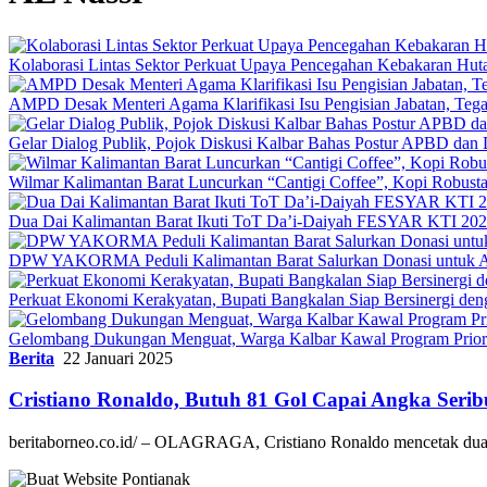
Kolaborasi Lintas Sektor Perkuat Upaya Pencegahan Kebakaran Hut
AMPD Desak Menteri Agama Klarifikasi Isu Pengisian Jabatan, Teg
Gelar Dialog Publik, Pojok Diskusi Kalbar Bahas Postur APBD dan 
Wilmar Kalimantan Barat Luncurkan “Cantigi Coffee”, Kopi Robus
Dua Dai Kalimantan Barat Ikuti ToT Da’i-Daiyah FESYAR KTI 2026
DPW YAKORMA Peduli Kalimantan Barat Salurkan Donasi untuk Ad
Perkuat Ekonomi Kerakyatan, Bupati Bangkalan Siap Bersiner
Gelombang Dukungan Menguat, Warga Kalbar Kawal Program Priori
Berita
22 Januari 2025
Cristiano Ronaldo, Butuh 81 Gol Capai Angka Serib
beritaborneo.co.id/ – OLAGRAGA, Cristiano Ronaldo mencetak du