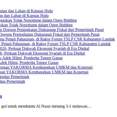
an dan Lahan di Kapuas Hulu
askan Tolak Nepotisme dalam Open Bidding
Dorong Peningkatan Dukungan Fiskal dari Pemerintah Pusat
ta Petani Pahauman, di Rakor Forum TSLP CSR Kabupaten Landak
, Perkuat Dakwah Ekonomi Syariah di Era Digital
ek Hilmi, Penderita Tumor Ganas
gi dengan YAKORMA Kembangkan UMKM dan Koperasi
tas Pemerintah
u
a gol untuk membantu Al Nassr menang 3-1 melawan…