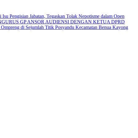
Isu Pengisian Jabatan, Tegaskan Tolak Nepotisme dalam Open
NGURUS GP ANSOR AUDIENSI DENGAN KETUA DPRD
i Ompreng di Sejumlah Titik Posyandu Kecamatan Benua Kayong