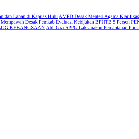
an dan Lahan di Kapuas Hulu
AMPD Desak Menteri Agama Klarifikasi 
g Mempawah Desak Pemkab Evaluasi Kebijakan BPHTB 5 Persen
PE
ALOG KEBANGSAAN
Ahli Gizi SPPG Laksanakan Pemantauan Pors