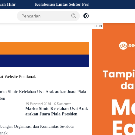
olaborasi Lintas Sektor Perkuat Upaya Pencegahan Kebakaran Hutan d
tutup
19 Februari 2018
6 Komentar
Marko Simic Kelelahan Usai Arak
arakan Juara Piala Presiden