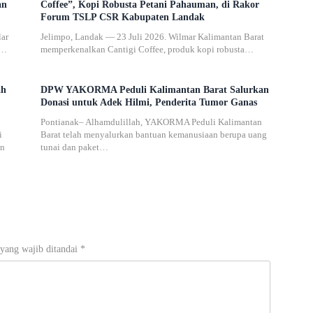
an
Coffee”, Kopi Robusta Petani Pahauman, di Rakor
Forum TSLP CSR Kabupaten Landak
lar
Jelimpo, Landak — 23 Juli 2026. Wilmar Kalimantan Barat
D…
memperkenalkan Cantigi Coffee, produk kopi robusta…
ah
DPW YAKORMA Peduli Kalimantan Barat Salurkan
Donasi untuk Adek Hilmi, Penderita Tumor Ganas
Pontianak– Alhamdulillah, YAKORMA Peduli Kalimantan
i
Barat telah menyalurkan bantuan kemanusiaan berupa uang
an
tunai dan paket…
yang wajib ditandai
*