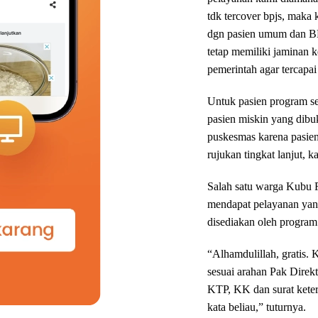
tdk tercover bpjs, maka
dgn pasien umum dan BPJ
tetap memiliki jaminan k
pemerintah agar tercap
Untuk pasien program se
pasien miskin yang dibuk
puskesmas karena pasien
rujukan tingkat lanjut, 
Salah satu warga Kubu 
mendapat pelayanan yang 
disediakan oleh program 
“Alhamdulillah, gratis.
sesuai arahan Pak Direkt
KTP, KK dan surat keter
kata beliau,” tuturnya.