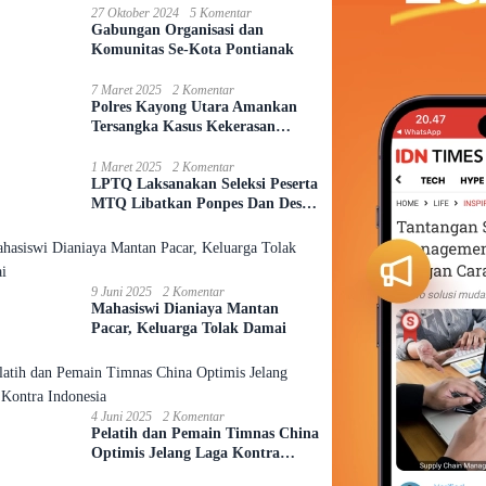
27 Oktober 2024
5 Komentar
Gabungan Organisasi dan
Komunitas Se-Kota Pontianak
7 Maret 2025
2 Komentar
Polres Kayong Utara Amankan
Tersangka Kasus Kekerasan
Seksual Anak
1 Maret 2025
2 Komentar
LPTQ Laksanakan Seleksi Peserta
MTQ Libatkan Ponpes Dan Desa
Se-Kecamatan Sungai Ambawang
9 Juni 2025
2 Komentar
Mahasiswi Dianiaya Mantan
Pacar, Keluarga Tolak Damai
4 Juni 2025
2 Komentar
Pelatih dan Pemain Timnas China
Optimis Jelang Laga Kontra
Indonesia