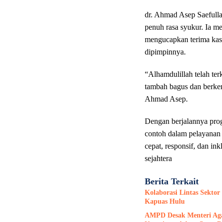
dr. Ahmad Asep Saefull
penuh rasa syukur. Ia m
mengucapkan terima kasi
dipimpinnya.
“Alhamdulillah telah te
tambah bagus dan berkem
Ahmad Asep.
Dengan berjalannya pro
contoh dalam pelayanan
cepat, responsif, dan in
sejahtera
Berita Terkait
Kolaborasi Lintas Sekto
Kapuas Hulu
AMPD Desak Menteri Agam