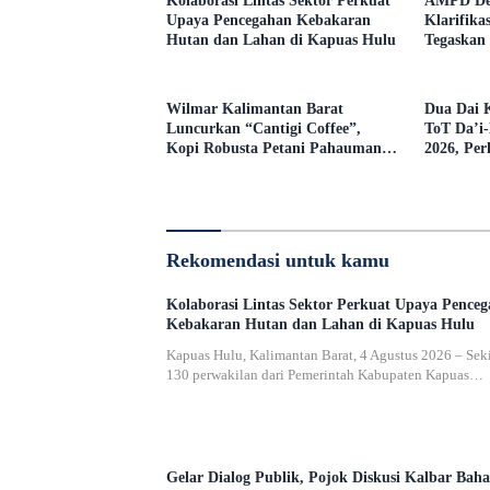
Kolaborasi Lintas Sektor Perkuat
AMPD Des
Upaya Pencegahan Kebakaran
Klarifika
Hutan dan Lahan di Kapuas Hulu
Tegaskan
Open Bid
Wilmar Kalimantan Barat
Dua Dai K
Luncurkan “Cantigi Coffee”,
ToT Da’i
Kopi Robusta Petani Pahauman,
2026, Pe
di Rakor Forum TSLP CSR
Syariah d
Kabupaten Landak
Rekomendasi untuk kamu
Kolaborasi Lintas Sektor Perkuat Upaya Pence
Kebakaran Hutan dan Lahan di Kapuas Hulu
Kapuas Hulu, Kalimantan Barat, 4 Agustus 2026 – Seki
130 perwakilan dari Pemerintah Kabupaten Kapuas…
Gelar Dialog Publik, Pojok Diskusi Kalbar Baha