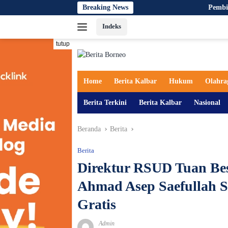
Langsung
Breaking News
Pembinaan Literasi Digit
ke
Indeks
konten
tutup
Home
Berita Kalbar
Hukum
Olahra
Berita Terkini
Berita Kalbar
Nasional
Beranda
Berita
Berita
Direktur RSUD Tuan Bes
Ahmad Asep Saefullah 
Gratis
Admin