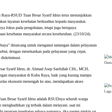
 Raya-RSUD Tuan Besar Syarif Idrus terus menunjukkan
kan layanan kesehatan berkualitas kepada masyarakat.
nya fokus pada pengobatan, tetapi juga berupaya
aan kesehatan masyarakat secara keseluruhan. (23/10/24).
aya” dirancang untuk mengatasi tantangan dalam pelayanan
rsebut, dengan menekankan pada pelayanan yang cepat,
 diskriminasi.
ar Syarif Idrus, dr. Ahmad Asep Saefullah CHt., MCH,
ngan masyarakat di Kubu Raya, baik yang kurang mampu
kelas ekonomi menengah ke atas, mendapatkan akses
an Besar Syarif Idrus adalah RSUDnya seluruh warga
n menghadirkan yg terbaik dalam melayani. saat ini
i program kesehatan sebaya namanya, jika pasien miskin yg