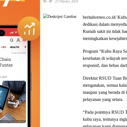
23 Oktober 2024
beritaborneo.co.id/
Kubu
dedikasi dalam menyedia
Rumah sakit ini tidak ha
meningkatkan kesejahter
Program “Kubu Raya Seb
kesehatan di wilayah te
responsif, dan bebas dari
Direktur RSUD Tuan Bes
mengatakan, semua kala
maupun yang berada di 
pelayanan yang setara.
“Pada pointnya RSUD Tu
kubu raya, tentunya ingi
pelayanan kami diamanah