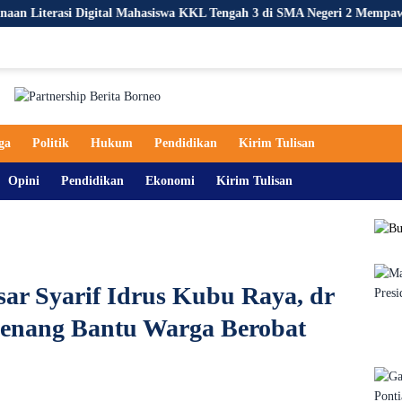
al Mahasiswa KKL Tengah 3 di SMA Negeri 2 Mempawah Hilir
K
ga
Politik
Hukum
Pendidikan
Kirim Tulisan
Opini
Pendidikan
Ekonomi
Kirim Tulisan
ar Syarif Idrus Kubu Raya, dr
Senang Bantu Warga Berobat