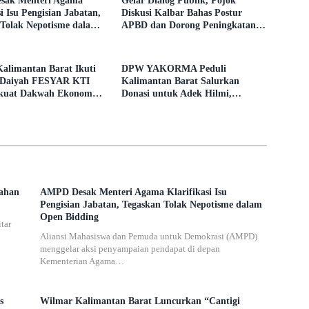
ak Menteri Agama
Gelar Dialog Publik, Pojok
si Isu Pengisian Jabatan,
Diskusi Kalbar Bahas Postur
 Tolak Nepotisme dalam
APBD dan Dorong Peningkatan
ding
Dukungan Fiskal dari Pemerintah
Pusat
alimantan Barat Ikuti
DPW YAKORMA Peduli
-Daiyah FESYAR KTI
Kalimantan Barat Salurkan
rkuat Dakwah Ekonomi
Donasi untuk Adek Hilmi,
i Era Digital
Penderita Tumor Ganas
gahan
AMPD Desak Menteri Agama Klarifikasi Isu
Pengisian Jabatan, Tegaskan Tolak Nepotisme dalam
Open Bidding
tar
Aliansi Mahasiswa dan Pemuda untuk Demokrasi (AMPD)
menggelar aksi penyampaian pendapat di depan
Kementerian Agama…
s
Wilmar Kalimantan Barat Luncurkan “Cantigi