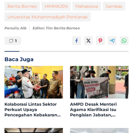
Berita Borneo
HIMMAJEN
Mahasiswa
Sambas
Universitas Muhammadiyah Pontianak
Penulis: Alb
Editor: Tim Berita Borneo
1
Baca Juga
Kolaborasi Lintas Sektor
AMPD Desak Menteri
Perkuat Upaya
Agama Klarifikasi Isu
Pencegahan Kebakaran
Pengisian Jabatan,
Hutan dan Lahan di
Tegaskan Tolak
Kapuas Hulu
Nepotisme dalam Open
Bidding