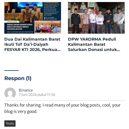
Pusat
Kabupaten Landak
Dua Dai Kalimantan Barat
DPW YAKORMA Peduli
Ikuti ToT Da’i-Daiyah
Kalimantan Barat
FESYAR KTI 2026, Perkuat
Salurkan Donasi untuk
Dakwah Ekonomi Syariah
Adek Hilmi, Penderita
di Era Digital
Tumor Ganas
Respon (1)
Binance
7 Juni 2026 pukul 11:56
Thanks for sharing. I read many of your blog posts, cool, your
blog is very good.
Reply