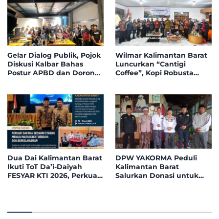
Gelar Dialog Publik, Pojok
Wilmar Kalimantan Barat
Diskusi Kalbar Bahas
Luncurkan “Cantigi
Postur APBD dan Dorong
Coffee”, Kopi Robusta
Peningkatan Dukungan
Petani Pahauman, di
Fiskal dari Pemerintah
Rakor Forum TSLP CSR
Pusat
Kabupaten Landak
Dua Dai Kalimantan Barat
DPW YAKORMA Peduli
Ikuti ToT Da’i-Daiyah
Kalimantan Barat
FESYAR KTI 2026, Perkuat
Salurkan Donasi untuk
Dakwah Ekonomi Syariah
Adek Hilmi, Penderita
di Era Digital
Tumor Ganas