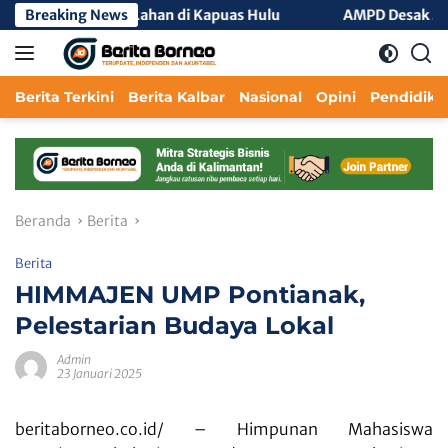
Langsung
 Hutan dan Lahan di Kapuas Hulu
Breaking News
AMPD Desak Menteri Aga
ke
konten
Berita Terkini
Berita Kalbar
Nasional
Opini
Pendidika
Beranda
Berita
Berita
HIMMAJEN UMP Pontianak,
Pelestarian Budaya Lokal
Admin
23 Januari 2025
beritaborneo.co.id/ –
Himpunan Mahasiswa