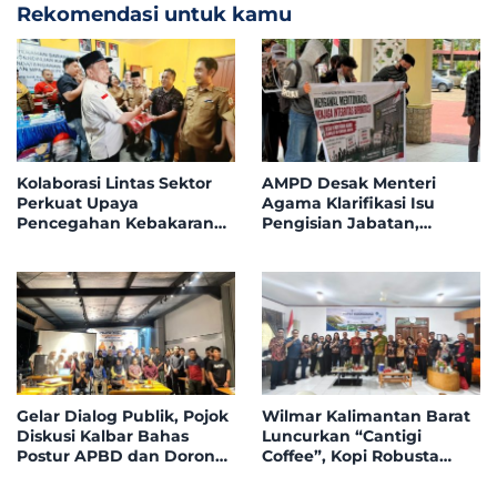
Rekomendasi untuk kamu
Kolaborasi Lintas Sektor
AMPD Desak Menteri
Perkuat Upaya
Agama Klarifikasi Isu
Pencegahan Kebakaran
Pengisian Jabatan,
Hutan dan Lahan di
Tegaskan Tolak
Kapuas Hulu
Nepotisme dalam Open
Bidding
Gelar Dialog Publik, Pojok
Wilmar Kalimantan Barat
Diskusi Kalbar Bahas
Luncurkan “Cantigi
Postur APBD dan Dorong
Coffee”, Kopi Robusta
Peningkatan Dukungan
Petani Pahauman, di
Fiskal dari Pemerintah
Rakor Forum TSLP CSR