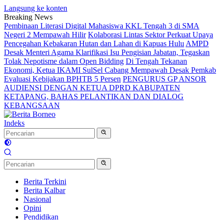
Langsung ke konten
Breaking News
Pembinaan Literasi Digital Mahasiswa KKL Tengah 3 di SMA
Negeri 2 Mempawah Hilir
Kolaborasi Lintas Sektor Perkuat Upaya
Pencegahan Kebakaran Hutan dan Lahan di Kapuas Hulu
AMPD
Desak Menteri Agama Klarifikasi Isu Pengisian Jabatan, Tegaskan
Tolak Nepotisme dalam Open Bidding
Di Tengah Tekanan
Ekonomi, Ketua IKAMI SulSel Cabang Mempawah Desak Pemkab
Evaluasi Kebijakan BPHTB 5 Persen
PENGURUS GP ANSOR
AUDIENSI DENGAN KETUA DPRD KABUPATEN
KETAPANG, BAHAS PELANTIKAN DAN DIALOG
KEBANGSAAN
Indeks
Berita Terkini
Berita Kalbar
Nasional
Opini
Pendidikan