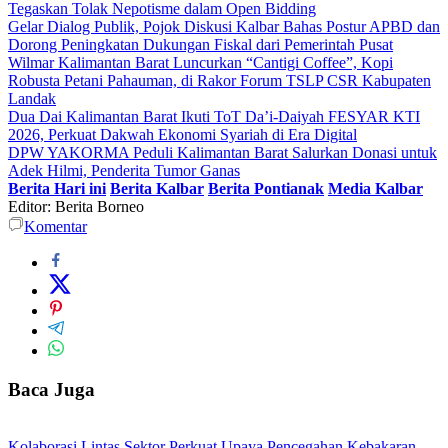
Tegaskan Tolak Nepotisme dalam Open Bidding
Gelar Dialog Publik, Pojok Diskusi Kalbar Bahas Postur APBD dan
Dorong Peningkatan Dukungan Fiskal dari Pemerintah Pusat
Wilmar Kalimantan Barat Luncurkan “Cantigi Coffee”, Kopi
Robusta Petani Pahauman, di Rakor Forum TSLP CSR Kabupaten
Landak
Dua Dai Kalimantan Barat Ikuti ToT Da’i-Daiyah FESYAR KTI
2026, Perkuat Dakwah Ekonomi Syariah di Era Digital
DPW YAKORMA Peduli Kalimantan Barat Salurkan Donasi untuk
Adek Hilmi, Penderita Tumor Ganas
Berita Hari ini
Berita Kalbar
Berita Pontianak
Media Kalbar
Editor: Berita Borneo
Komentar
Baca Juga
Kolaborasi Lintas Sektor Perkuat Upaya Pencegahan Kebakaran