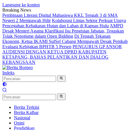
Langsung ke konten
Breaking News
Pembinaan Literasi Digital Mahasiswa KKL Tengah 3 di SMA
Negeri 2 Mempawah Hilir
Kolaborasi Lintas Sektor Perkuat Upaya
Pencegahan Kebakaran Hutan dan Lahan di Kapuas Hulu
AMPD
Desak Menteri Agama Klarifikasi Isu Pengisian Jabatan, Tegaskan
Tolak Nepotisme dalam Open Bidding
Di Tengah Tekanan
Ekonomi, Ketua IKAMI SulSel Cabang Mempawah Desak Pemkab
Evaluasi Kebijakan BPHTB 5 Persen
PENGURUS GP ANSOR
AUDIENSI DENGAN KETUA DPRD KABUPATEN
KETAPANG, BAHAS PELANTIKAN DAN DIALOG
KEBANGSAAN
Indeks
Berita Terkini
Berita Kalbar
Nasional
Opini
Pendidikan