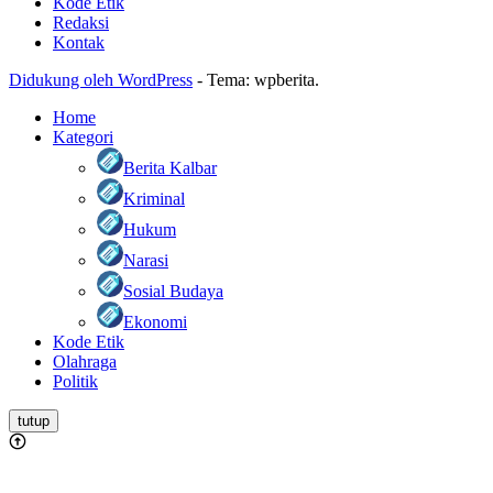
Kode Etik
Redaksi
Kontak
Didukung oleh WordPress
-
Tema: wpberita.
Home
Kategori
Berita Kalbar
Kriminal
Hukum
Narasi
Sosial Budaya
Ekonomi
Kode Etik
Olahraga
Politik
tutup