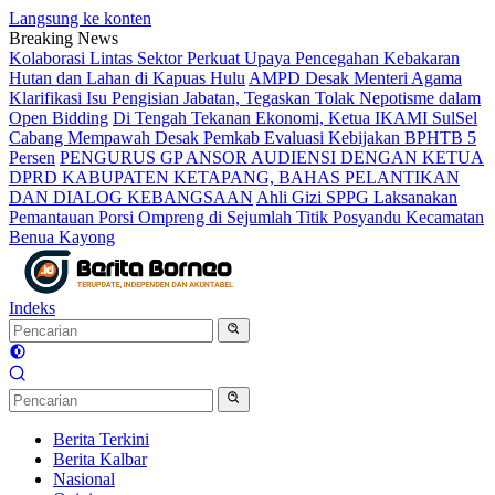
Langsung ke konten
Breaking News
Kolaborasi Lintas Sektor Perkuat Upaya Pencegahan Kebakaran
Hutan dan Lahan di Kapuas Hulu
AMPD Desak Menteri Agama
Klarifikasi Isu Pengisian Jabatan, Tegaskan Tolak Nepotisme dalam
Open Bidding
Di Tengah Tekanan Ekonomi, Ketua IKAMI SulSel
Cabang Mempawah Desak Pemkab Evaluasi Kebijakan BPHTB 5
Persen
PENGURUS GP ANSOR AUDIENSI DENGAN KETUA
DPRD KABUPATEN KETAPANG, BAHAS PELANTIKAN
DAN DIALOG KEBANGSAAN
Ahli Gizi SPPG Laksanakan
Pemantauan Porsi Ompreng di Sejumlah Titik Posyandu Kecamatan
Benua Kayong
Indeks
Berita Terkini
Berita Kalbar
Nasional