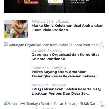
19 Februari 2018
6 Komentar
Marko Simic Kelelahan Usai Arak arakan
Juara Piala Presiden
27
Okt
Ober 2024
5 Komentar
Gabungan Organisasi dan Komunitas
Se-Kota Pontianak
7 Maret 2025
2 Komentar
Polres Kayong Utara Amankan
Tersangka Kasus Kekerasan Seksual
Anak
1 Maret 2025
2 Komentar
LPTQ Laksanakan Seleksi Peserta MTQ
Libatkan Ponpes Dan Desa Se-
Kecamatan Sungai Ambawang
9
Juni