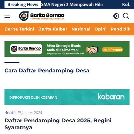
Langsung
a KKL Tengah 3 di SMA Negeri 2 Mempawah Hilir
Breaking News
Kolabora
ke
konten
Berita Terkini
Berita Kalbar
Nasional
Opini
Pendidika
Cara Daftar Pendamping Desa
Berita
15 Januari 2025
Daftar Pendamping Desa 2025, Begini
Syaratnya