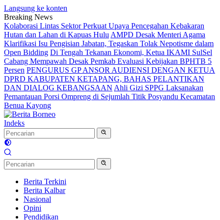
Langsung ke konten
Breaking News
Kolaborasi Lintas Sektor Perkuat Upaya Pencegahan Kebakaran
Hutan dan Lahan di Kapuas Hulu
AMPD Desak Menteri Agama
Klarifikasi Isu Pengisian Jabatan, Tegaskan Tolak Nepotisme dalam
Open Bidding
Di Tengah Tekanan Ekonomi, Ketua IKAMI SulSel
Cabang Mempawah Desak Pemkab Evaluasi Kebijakan BPHTB 5
Persen
PENGURUS GP ANSOR AUDIENSI DENGAN KETUA
DPRD KABUPATEN KETAPANG, BAHAS PELANTIKAN
DAN DIALOG KEBANGSAAN
Ahli Gizi SPPG Laksanakan
Pemantauan Porsi Ompreng di Sejumlah Titik Posyandu Kecamatan
Benua Kayong
Indeks
Berita Terkini
Berita Kalbar
Nasional
Opini
Pendidikan