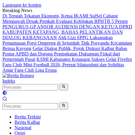
Langsung ke konten
Breaking News
Di Tengah Tekanan Ekonomi, Ketua IKAMI SulSel Cabang
Mempawah Desak Pemkab Evaluasi Kebijakan BPHTB 5 Persen
PENGURUS GP ANSOR AUDIENSI DENGAN KETUA DPRD
KABUPATEN KETAPANG, BAHAS PELANTIKAN DAN
DIALOG KEBANGSAAN
Ahli Gizi SPPG Laksanakan
Pemantauan Porsi Ompreng di Sejumlah Titik Posyandu Kecamatan
Benua Kayong
Gelar Dialog Publik, Pojok Diskusi Kalbar Bahas
Postur APBD dan Dorong Peningkatan Dukungan Fiskal dari
Pemerintah Pusat
KSMI Kabupaten Ketapang Sukses Gelar Fivefeo
Fans Club Mini Football 2026, Pererat Silaturahmi dan Soliditas
Antar Fans Club Liga Eropa
Indeks
Berita Terkini
Berita Kalbar
Nasional
Opini