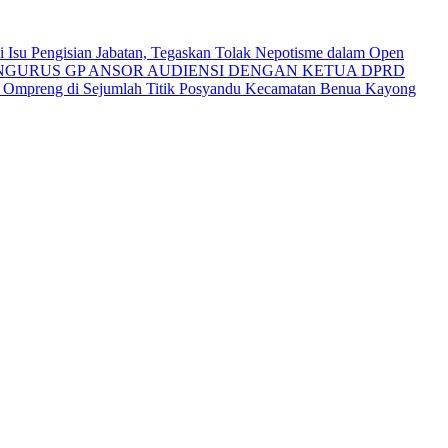
Isu Pengisian Jabatan, Tegaskan Tolak Nepotisme dalam Open
NGURUS GP ANSOR AUDIENSI DENGAN KETUA DPRD
i Ompreng di Sejumlah Titik Posyandu Kecamatan Benua Kayong