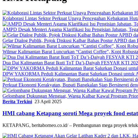
Kolaborasi Lintas Sektor Perkuat Upaya Pencegahan Kebakaran Hut
AMPD Desak Menteri Agama Klarifikasi Isu Pengisian Jabatan, Teg
Gelar Dialog Publik, Pojok Diskusi Kalbar Bahas Postur APBD dan 
Wilmar Kalimantan Barat Luncurkan “Cantigi Coffee”, Kopi Robus
Dua Dai Kalimantan Barat Ikuti ToT Da’i-Daiyah FESYAR KTI 2026
DPW YAKORMA Peduli Kalimantan Barat Salurkan Donasi untuk Ad
Perkuat Ekonomi Kerakyatan, Bupati Bangkalan Siap Bersiner
Gelombang Dukungan Menguat, Warga Kalbar Kawal Program Priori
Berita Terkini
23 April 2025
HMI cabang Ketapang soroti Mega proyek food esta
KETAPANG, beritaborneo.co.id/ – Pembangunan mega proyek teluk k