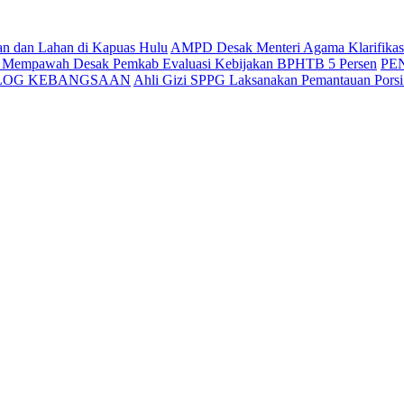
an dan Lahan di Kapuas Hulu
AMPD Desak Menteri Agama Klarifikasi 
g Mempawah Desak Pemkab Evaluasi Kebijakan BPHTB 5 Persen
PE
ALOG KEBANGSAAN
Ahli Gizi SPPG Laksanakan Pemantauan Pors