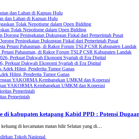
an dan Lahan di Kapuas Hulu
askan Tolak Nepotisme dalam Open Bidding
Dorong Peningkatan Dukungan Fiskal dari Pemerintah Pusat
ta Petani Pahauman, di Rakor Forum TSLP CSR Kabupaten Landak
, Perkuat Dakwah Ekonomi Syariah di Era Digital
ek Hilmi, Penderita Tumor Ganas
gi dengan YAKORMA Kembangkan UMKM dan Koperasi
tas Pemerintah
te di kabupaten ketapang Kabid PPD : Potensi Dugaa
eluang di kecamatan matan hilir Selatan yang di…