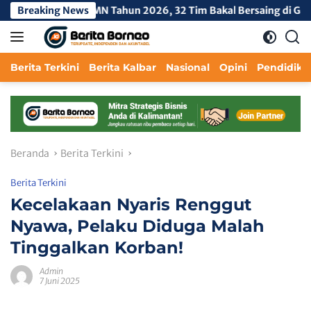
Langsung
si & BUMN Tahun 2026, 32 Tim Bakal Bersaing di Garuda Mini So
Breaking News
ke
konten
Berita Terkini
Berita Kalbar
Nasional
Opini
Pendidika
Beranda
Berita Terkini
Berita Terkini
Kecelakaan Nyaris Renggut
Nyawa, Pelaku Diduga Malah
Tinggalkan Korban!
Admin
7 Juni 2025