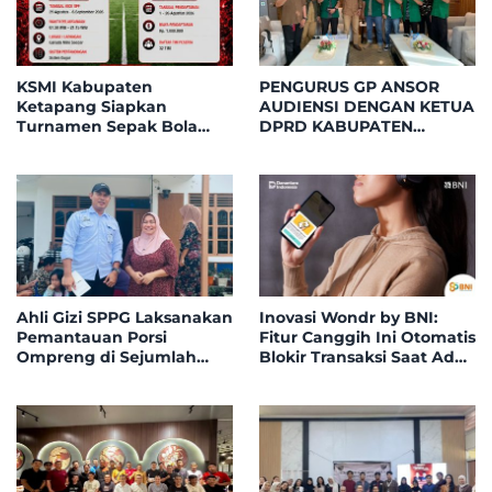
KSMI Kabupaten
PENGURUS GP ANSOR
Ketapang Siapkan
AUDIENSI DENGAN KETUA
Turnamen Sepak Bola
DPRD KABUPATEN
Mini Instansi & BUMN
KETAPANG, BAHAS
Tahun 2026, 32 Tim Bakal
PELANTIKAN DAN DIALOG
Bersaing di Garuda Mini
KEBANGSAAN
Soccer
Ahli Gizi SPPG Laksanakan
Inovasi Wondr by BNI:
Pemantauan Porsi
Fitur Canggih Ini Otomatis
Ompreng di Sejumlah
Blokir Transaksi Saat Ada
Titik Posyandu
Telepon Masuk
Kecamatan Benua
Kayong