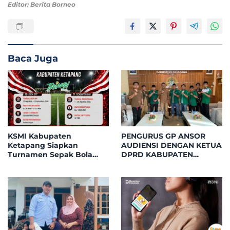
Editor: Berita Borneo
Baca Juga
KSMI Kabupaten
PENGURUS GP ANSOR
Ketapang Siapkan
AUDIENSI DENGAN KETUA
Turnamen Sepak Bola
DPRD KABUPATEN
Mini Instansi & BUMN
KETAPANG, BAHAS
Tahun 2026, 32 Tim Bakal
PELANTIKAN DAN DIALOG
Bersaing di Garuda Mini
KEBANGSAAN
Soccer