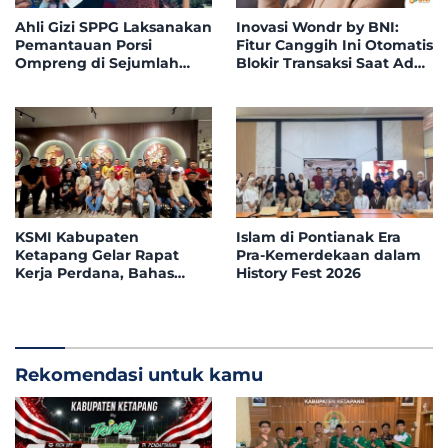
Ahli Gizi SPPG Laksanakan
Inovasi Wondr by BNI:
Pemantauan Porsi
Fitur Canggih Ini Otomatis
Ompreng di Sejumlah
Blokir Transaksi Saat Ada
Titik Posyandu
Telepon Masuk
Kecamatan Benua
Kayong
KSMI Kabupaten
Islam di Pontianak Era
Ketapang Gelar Rapat
Pra-Kemerdekaan dalam
Kerja Perdana, Bahas
History Fest 2026
Pemantapan Komposisi
Pengurus
Rekomendasi untuk kamu