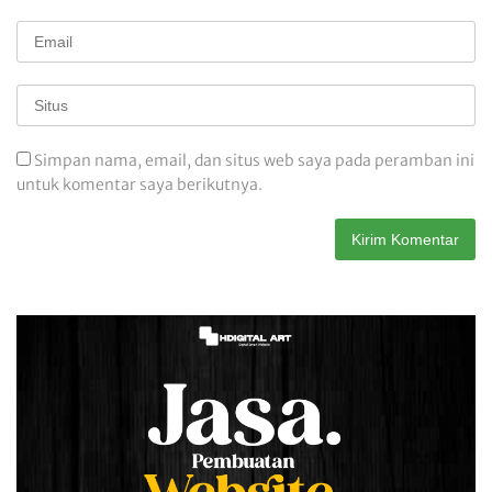
Simpan nama, email, dan situs web saya pada peramban ini
untuk komentar saya berikutnya.