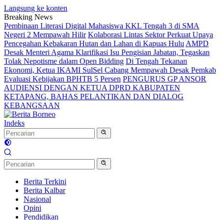
Langsung ke konten
Breaking News
Pembinaan Literasi Digital Mahasiswa KKL Tengah 3 di SMA
Negeri 2 Mempawah Hilir
Kolaborasi Lintas Sektor Perkuat Upaya
Pencegahan Kebakaran Hutan dan Lahan di Kapuas Hulu
AMPD
Desak Menteri Agama Klarifikasi Isu Pengisian Jabatan, Tegaskan
Tolak Nepotisme dalam Open Bidding
Di Tengah Tekanan
Ekonomi, Ketua IKAMI SulSel Cabang Mempawah Desak Pemkab
Evaluasi Kebijakan BPHTB 5 Persen
PENGURUS GP ANSOR
AUDIENSI DENGAN KETUA DPRD KABUPATEN
KETAPANG, BAHAS PELANTIKAN DAN DIALOG
KEBANGSAAN
Indeks
Berita Terkini
Berita Kalbar
Nasional
Opini
Pendidikan