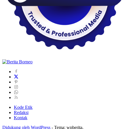
Kode Etik
Redaksi
Kontak
Didukung oleh WordPress
-
Tema: wpberita.