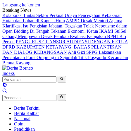
Langsung ke konten
Breaking News
Kolaborasi Lintas Sektor Perkuat Upaya Pencegahan Kebakaran
Hutan dan Lahan di Kapuas Hulu
AMPD Desak Menteri Agama
Klarifikasi Isu Pengisian Jabatan, Tegaskan Tolak Nepotisme dalam
Open Bidding
Di Tengah Tekanan Ekonomi, Ketua IKAMI SulSel
Cabang Mempawah Desak Pemkab Evaluasi Kebijakan BPHTB 5
Persen
PENGURUS GP ANSOR AUDIENSI DENGAN KETUA
DPRD KABUPATEN KETAPANG, BAHAS PELANTIKAN
DAN DIALOG KEBANGSAAN
Ahli Gizi SPPG Laksanakan
Pemantauan Porsi Ompreng di Sejumlah Titik Posyandu Kecamatan
Benua Kayong
Indeks
Berita Terkini
Berita Kalbar
Nasional
Opini
Pendidikan