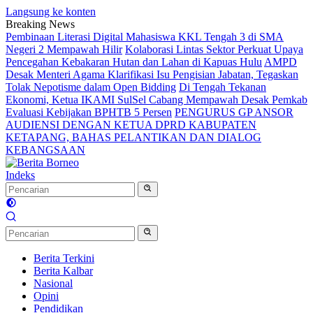
Langsung ke konten
Breaking News
Pembinaan Literasi Digital Mahasiswa KKL Tengah 3 di SMA
Negeri 2 Mempawah Hilir
Kolaborasi Lintas Sektor Perkuat Upaya
Pencegahan Kebakaran Hutan dan Lahan di Kapuas Hulu
AMPD
Desak Menteri Agama Klarifikasi Isu Pengisian Jabatan, Tegaskan
Tolak Nepotisme dalam Open Bidding
Di Tengah Tekanan
Ekonomi, Ketua IKAMI SulSel Cabang Mempawah Desak Pemkab
Evaluasi Kebijakan BPHTB 5 Persen
PENGURUS GP ANSOR
AUDIENSI DENGAN KETUA DPRD KABUPATEN
KETAPANG, BAHAS PELANTIKAN DAN DIALOG
KEBANGSAAN
Indeks
Berita Terkini
Berita Kalbar
Nasional
Opini
Pendidikan