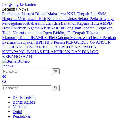
Langsung ke konten
Breaking News
Pembinaan Literasi Digital Mahasiswa KKL Tengah 3 di SMA
Negeri 2 Mempawah Hilir
Kolaborasi Lintas Sektor Perkuat Upaya
Pencegahan Kebakaran Hutan dan Lahan di Kapuas Hulu
AMPD
Desak Menteri Agama Klarifikasi Isu Pengisian Jabatan, Tegaskan
Tolak Nepotisme dalam Open Bidding
Di Tengah Tekanan
Ekonomi, Ketua IKAMI SulSel Cabang Mempawah Desak Pemkab
Evaluasi Kebijakan BPHTB 5 Persen
PENGURUS GP ANSOR
AUDIENSI DENGAN KETUA DPRD KABUPATEN
KETAPANG, BAHAS PELANTIKAN DAN DIALOG
KEBANGSAAN
Indeks
Berita Terkini
Berita Kalbar
Nasional
Opini
Pendidikan