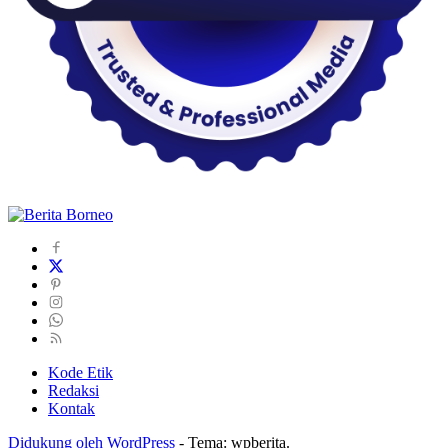
Kode Etik
Redaksi
Kontak
Didukung oleh WordPress
-
Tema: wpberita.