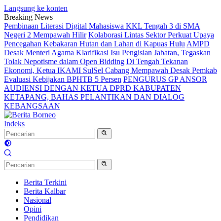
Langsung ke konten
Breaking News
Pembinaan Literasi Digital Mahasiswa KKL Tengah 3 di SMA
Negeri 2 Mempawah Hilir
Kolaborasi Lintas Sektor Perkuat Upaya
Pencegahan Kebakaran Hutan dan Lahan di Kapuas Hulu
AMPD
Desak Menteri Agama Klarifikasi Isu Pengisian Jabatan, Tegaskan
Tolak Nepotisme dalam Open Bidding
Di Tengah Tekanan
Ekonomi, Ketua IKAMI SulSel Cabang Mempawah Desak Pemkab
Evaluasi Kebijakan BPHTB 5 Persen
PENGURUS GP ANSOR
AUDIENSI DENGAN KETUA DPRD KABUPATEN
KETAPANG, BAHAS PELANTIKAN DAN DIALOG
KEBANGSAAN
Indeks
Berita Terkini
Berita Kalbar
Nasional
Opini
Pendidikan