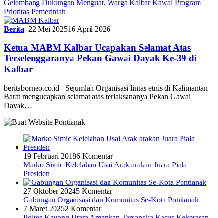
Gelombang Dukungan Menguat, Warga Kalbar Kawal Program
Prioritas Pemerintah
Berita
22 Mei 2025
16 April 2026
Ketua MABM Kalbar Ucapakan Selamat Atas
Terselenggaranya Pekan Gawai Dayak Ke-39 di
Kalbar
beritaborneo.co.id– Sejumlah Organisasi lintas etnis di Kalimantan
Barat mengucapkan selamat atas terlaksananya Pekan Gawai
Dayak…
19 Februari 2018
6 Komentar
Marko Simic Kelelahan Usai Arak arakan Juara Piala
Presiden
27 Oktober 2024
5 Komentar
Gabungan Organisasi dan Komunitas Se-Kota Pontianak
7 Maret 2025
2 Komentar
Polres Kayong Utara Amankan Tersangka Kasus Kekerasan